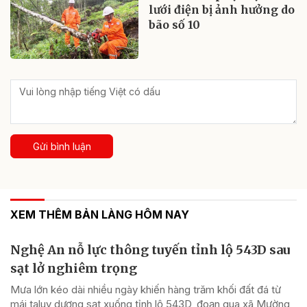
lưới điện bị ảnh hưởng do
bão số 10
Gửi bình luận
XEM THÊM BẢN LÀNG HÔM NAY
Nghệ An nỗ lực thông tuyến tỉnh lộ 543D sau
sạt lở nghiêm trọng
Mưa lớn kéo dài nhiều ngày khiến hàng trăm khối đất đá từ
mái taluy dương sạt xuống tỉnh lộ 543D, đoạn qua xã Mường