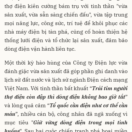
thợ điện kiên cường bám trụ với tinh thần "vừa
sản xuất, vừa sẵn sàng chiến đấu", vừa tập trung
mọi năng lực, công sức, trí tuệ để khôi phục các
nhà máy điện bị tàn phá, củng cố hoàn thiện hệ
thống lưới điện và tổ chức lại sản xuất, đảm bảo
dòng điện vận hành liên tục.
Một thời kỳ hào hùng của Công ty Điện lực vừa
đánh giặc vừa sản xuất đã góp phần ghi danh vào
lịch sử đất nước và lịch sử ngành Điện cách mạng
Việt Nam. Với tinh thần bất khuất “
Trái tim người
thợ điện còn đập thì dòng điện không bao giờ tắt
”
và lòng quả cảm “
Tổ quốc cần điện như cơ thể cần
máu
”, nhiều cán bộ, công nhân đã ngã xuống vì
mục tiêu "
Giữ vững dòng điện trong mọi tình
huống
". Sau hai cuộc chiến tranh phá hoại miền