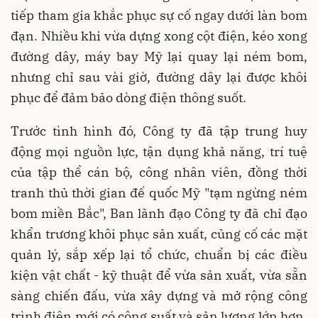
tiếp tham gia khắc phục sự cố ngay dưới làn bom
đạn. Nhiều khi vừa dựng xong cột điện, kéo xong
đường dây, máy bay Mỹ lại quay lại ném bom,
nhưng chỉ sau vài giờ, đường dây lại được khôi
phục để đảm bảo dòng điện thông suốt.
Trước tình hình đó, Công ty đã tập trung huy
động mọi nguồn lực, tận dụng khả năng, trí tuệ
của tập thể cán bộ, công nhân viên, đồng thời
tranh thủ thời gian đế quốc Mỹ "tạm ngừng ném
bom miền Bắc", Ban lãnh đạo Công ty đã chỉ đạo
khẩn trương khôi phục sản xuất, củng cố các mặt
quản lý, sắp xếp lại tổ chức, chuẩn bị các điều
kiện vật chất - kỹ thuật để vừa sản xuất, vừa sẵn
sàng chiến đấu, vừa xây dựng và mở rộng công
trình điện mới có công suất và sản lượng lớn hơn,