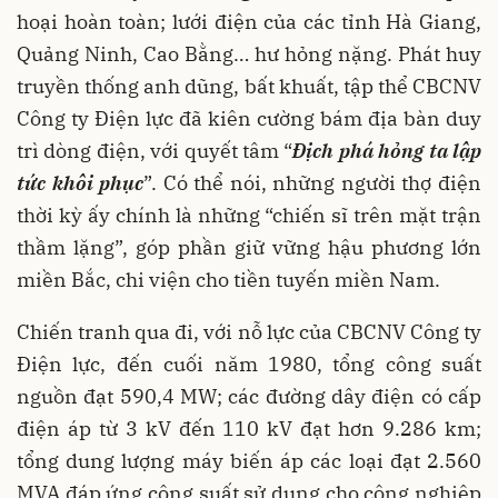
hoại hoàn toàn; lưới điện của các tỉnh Hà Giang,
Quảng Ninh, Cao Bằng… hư hỏng nặng. Phát huy
truyền thống anh dũng, bất khuất, tập thể CBCNV
Công ty Điện lực đã kiên cường bám địa bàn duy
trì dòng điện, với quyết tâm “
Địch phá hỏng ta lập
tức khôi phục
”. Có thể nói, những người thợ điện
thời kỳ ấy chính là những “chiến sĩ trên mặt trận
thầm lặng”, góp phần giữ vững hậu phương lớn
miền Bắc, chi viện cho tiền tuyến miền Nam.
Chiến tranh qua đi, với nỗ lực của CBCNV Công ty
Điện lực, đến cuối năm 1980, tổng công suất
nguồn đạt 590,4 MW; các đường dây điện có cấp
điện áp từ 3 kV đến 110 kV đạt hơn 9.286 km;
tổng dung lượng máy biến áp các loại đạt 2.560
MVA đáp ứng công suất sử dụng cho công nghiệp