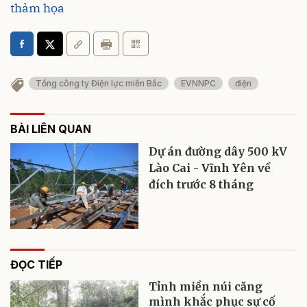
thảm họa
Tổng công ty Điện lực miền Bắc
EVNNPC
điện
BÀI LIÊN QUAN
Dự án đường dây 500 kV
Lào Cai - Vĩnh Yên về
đích trước 8 tháng
ĐỌC TIẾP
Tỉnh miền núi căng
mình khắc phục sự cố