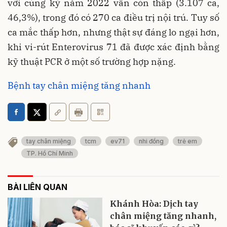
với cùng kỳ năm 2022 vẫn còn thấp (3.107 ca,
46,3%), trong đó có 270 ca điều trị nội trú. Tuy số
ca mắc thấp hơn, nhưng thật sự đáng lo ngại hơn,
khi vi-rút Enterovirus 71 đã được xác định bằng
kỹ thuật PCR ở một số trường hợp nặng.
Bệnh tay chân miệng tăng nhanh
tay chân miệng
tcm
ev71
nhi đồng
trẻ em
TP. Hồ Chí Minh
BÀI LIÊN QUAN
Khánh Hòa: Dịch tay
chân miệng tăng nhanh,