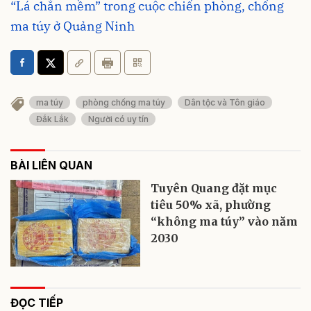
“Lá chắn mềm” trong cuộc chiến phòng, chống
ma túy ở Quảng Ninh
ma túy
phòng chống ma túy
Dân tộc và Tôn giáo
Đắk Lắk
Người có uy tín
BÀI LIÊN QUAN
Tuyên Quang đặt mục
tiêu 50% xã, phường
“không ma túy” vào năm
2030
ĐỌC TIẾP