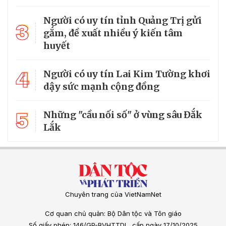
Người có uy tín tỉnh Quảng Trị gửi
3
gắm, đề xuất nhiều ý kiến tâm
huyết
4
Người có uy tín Lai Kim Tường khơi
dậy sức mạnh cộng đồng
5
Những "cầu nối số" ở vùng sâu Đắk
Lắk
Chuyên trang của VietNamNet
Cơ quan chủ quản: Bộ Dân tộc và Tôn giáo
Số giấy phép: 146/GP-BVHTTDL, cấp ngày 17/10/2025