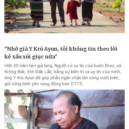
"Nhờ già Y Krú Ayun, tôi không tin theo lời
kẻ xấu xúi giục nữa"
Hơn 20 năm làm già làng, Người có uy tín của buôn Đrao, xã
Krông Búk, tỉnh Đắk Lắk, bằng sự kiên trì và uy tín của mình,
ông Y Krú Ayun đã góp phần ngăn chặn làn sóng vượt biên,
giữ vững bình yên vùng đồng bào DTTS.