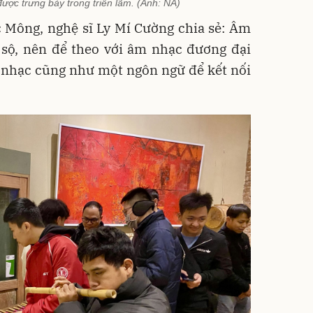
ược trưng bày trong triển lãm. (Ảnh: NA)
 Mông, nghệ sĩ Ly Mí Cường chia sẻ: Âm
 sộ, nên để theo với âm nhạc đương đại
 nhạc cũng như một ngôn ngữ để kết nối