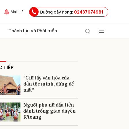
Đường dây nóng:
02437674981
Mới nhất
Thành tựu và Phát triển
 TIẾP
"Giữ lấy văn hóa của
dân tộc mình, đừng để
mất"
ửi
Người phụ nữ đầu tiên
đánh trống giao duyên
K'toang