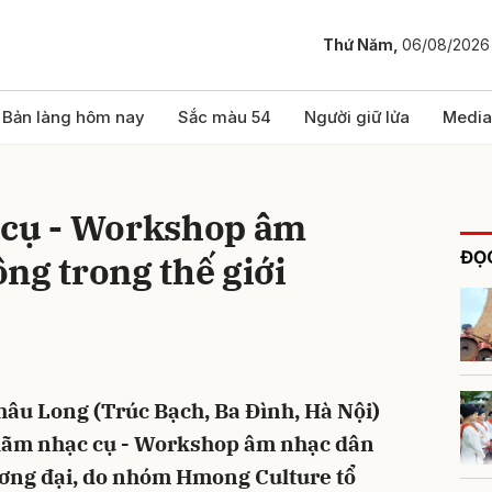
Thứ Năm,
06/08/2026
bình luận
Bản làng hôm nay
Sắc màu 54
Người giữ lửa
Media
 cụ - Workshop âm
ĐỌC
ng trong thế giới
Hủy
G
Châu Long (Trúc Bạch, Ba Đình, Hà Nội)
n lãm nhạc cụ - Workshop âm nhạc dân
ương đại, do nhóm Hmong Culture tổ