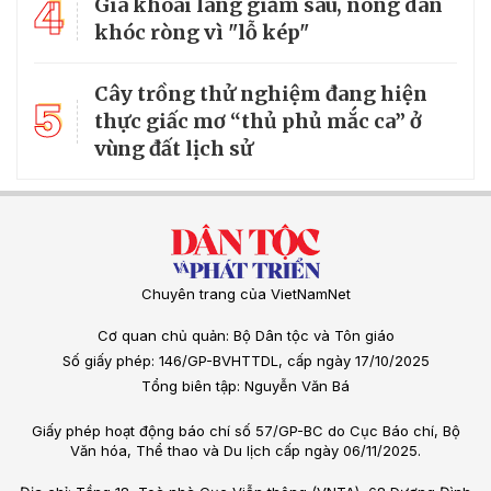
4
Giá khoai lang giảm sâu, nông dân
khóc ròng vì "lỗ kép"
Cây trồng thử nghiệm đang hiện
5
thực giấc mơ “thủ phủ mắc ca” ở
vùng đất lịch sử
Chuyên trang của VietNamNet
Cơ quan chủ quản: Bộ Dân tộc và Tôn giáo
Số giấy phép: 146/GP-BVHTTDL, cấp ngày 17/10/2025
Tổng biên tập: Nguyễn Văn Bá
Giấy phép hoạt động báo chí số 57/GP-BC do Cục Báo chí, Bộ
Văn hóa, Thể thao và Du lịch cấp ngày 06/11/2025.