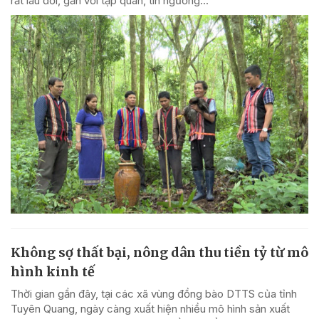
rất lâu đời, gắn với tập quán, tín ngưỡng...
Không sợ thất bại, nông dân thu tiền tỷ từ mô
hình kinh tế
Thời gian gần đây, tại các xã vùng đồng bào DTTS của tỉnh
Tuyên Quang, ngày càng xuất hiện nhiều mô hình sản xuất