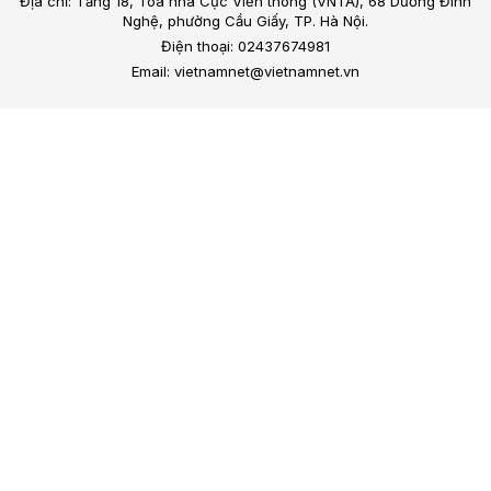
Địa chỉ: Tầng 18, Toà nhà Cục Viễn thông (VNTA), 68 Dương Đình
Nghệ, phường Cầu Giấy, TP. Hà Nội.
Điện thoại: 02437674981
Email: vietnamnet@vietnamnet.vn