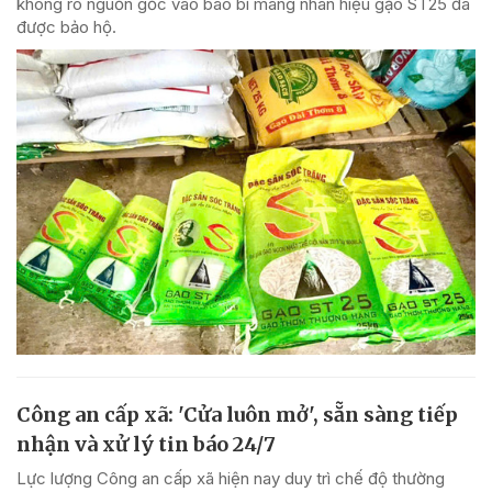
không rõ nguồn gốc vào bao bì mang nhãn hiệu gạo ST25 đã
được bảo hộ.
Công an cấp xã: 'Cửa luôn mở', sẵn sàng tiếp
nhận và xử lý tin báo 24/7
Lực lượng Công an cấp xã hiện nay duy trì chế độ thường