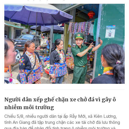
Người dân xếp ghế chặn xe chở đá vì gây ô
nhiễm môi trường
Chiều 5/8, nhiều người dân tại ấp Rẫy Mới, xã Kiên Lương,
tỉnh An Giang đã tập trung chặn các xe tải chở đá lưu thông
qua địa bàn để phản đối tình trạng ô nhiễm môi trường và