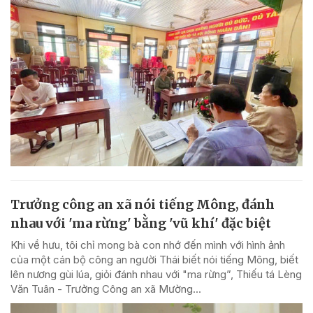
Trưởng công an xã nói tiếng Mông, đánh
nhau với 'ma rừng' bằng 'vũ khí' đặc biệt
Khi về hưu, tôi chỉ mong bà con nhớ đến mình với hình ảnh
của một cán bộ công an người Thái biết nói tiếng Mông, biết
lên nương gùi lúa, giỏi đánh nhau với "ma rừng”, Thiếu tá Lèng
Văn Tuân - Trưởng Công an xã Mường...