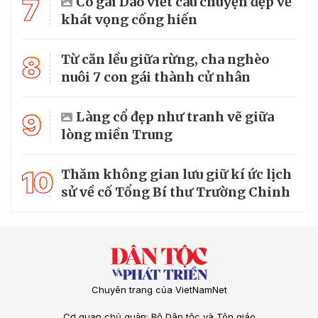
7
Cô gái Dao viết câu chuyện đẹp về
khát vọng cống hiến
8
Từ căn lều giữa rừng, cha nghèo
nuôi 7 con gái thành cử nhân
9
Làng cổ đẹp như tranh vẽ giữa
lòng miền Trung
10
Thăm không gian lưu giữ kí ức lịch
sử về cố Tổng Bí thư Trường Chinh
Chuyên trang của VietNamNet
Cơ quan chủ quản: Bộ Dân tộc và Tôn giáo