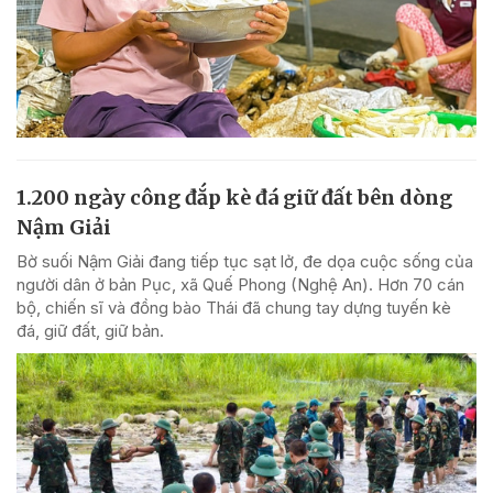
1.200 ngày công đắp kè đá giữ đất bên dòng
Nậm Giải
Bờ suối Nậm Giải đang tiếp tục sạt lở, đe dọa cuộc sống của
người dân ở bản Pục, xã Quế Phong (Nghệ An). Hơn 70 cán
bộ, chiến sĩ và đồng bào Thái đã chung tay dựng tuyến kè
đá, giữ đất, giữ bản.