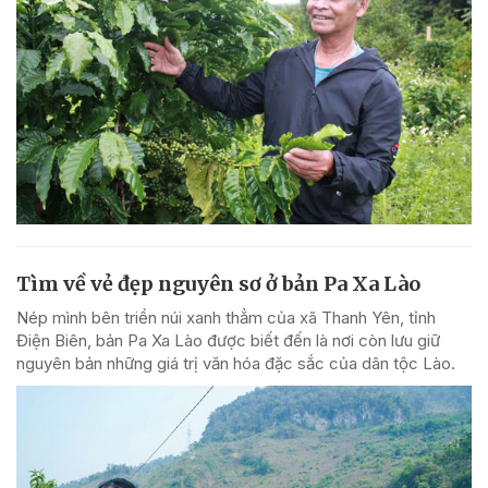
Tìm về vẻ đẹp nguyên sơ ở bản Pa Xa Lào
Nép mình bên triền núi xanh thẳm của xã Thanh Yên, tỉnh
Điện Biên, bản Pa Xa Lào được biết đến là nơi còn lưu giữ
nguyên bản những giá trị văn hóa đặc sắc của dân tộc Lào.