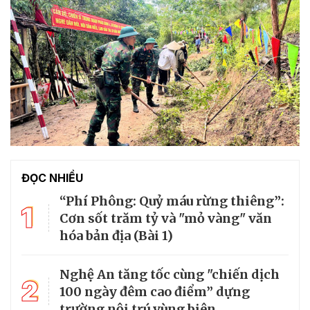
ĐỌC NHIỀU
“Phí Phông: Quỷ máu rừng thiêng”:
1
Cơn sốt trăm tỷ và "mỏ vàng" văn
hóa bản địa (Bài 1)
Nghệ An tăng tốc cùng "chiến dịch
2
100 ngày đêm cao điểm” dựng
trường nội trú vùng biên