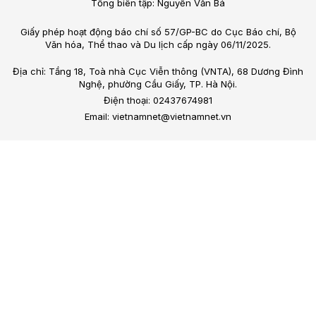
Tổng biên tập: Nguyễn Văn Bá
Giấy phép hoạt động báo chí số 57/GP-BC do Cục Báo chí, Bộ
Văn hóa, Thể thao và Du lịch cấp ngày 06/11/2025.
Địa chỉ: Tầng 18, Toà nhà Cục Viễn thông (VNTA), 68 Dương Đình
Nghệ, phường Cầu Giấy, TP. Hà Nội.
Điện thoại: 02437674981
Email: vietnamnet@vietnamnet.vn