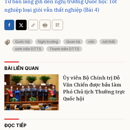
Từ bản làng gửi đến nghị trường Quốc hội: Tốt
nghiệp loại giỏi vẫn thất nghiệp (Bài 4)
Quốc hội
Nghị trường
Quan hệ
vốn
nút thắt
sinh viên DTTS
Thanh niên DTTS
BÀI LIÊN QUAN
Ủy viên Bộ Chính trị Đỗ
Văn Chiến được bầu làm
Phó Chủ tịch Thường trực
Quốc hội
ĐỌC TIẾP