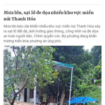
Mưa lớn, sạt lở đe dọa nhiều khu vực miền
núi Thanh Hóa
Mưa lớn kéo dài khiến nhiều khu vực miền núi Thanh Hóa xảy
ra sạt lở đất đá, ảnh hưởng giao thông, công trình và đe dọa
an toàn người dân. Chính quyền các địa phương đang khẩn
trương triển khai phương án ứng phó.