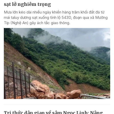
sạt lở nghiêm trọng
Mưa lớn kéo dài nhiều ngày khiến hàng trăm khối đất đá từ
mái taluy dương sạt xuống tỉnh lộ 543D, đoạn qua xã Mường
Típ (Nghệ An) gây ách tắc giao thông.
Tri thức dân gian về sâm Ngọc Linh: Nâng