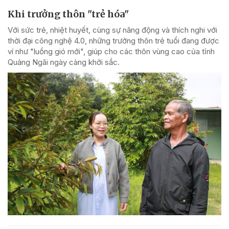
Khi trưởng thôn "trẻ hóa"
Với sức trẻ, nhiệt huyết, cùng sự năng động và thích nghi với
thời đại công nghệ 4.0, những trưởng thôn trẻ tuổi đang được
ví như "luồng gió mới", giúp cho các thôn vùng cao của tỉnh
Quảng Ngãi ngày càng khởi sắc.