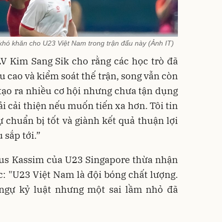
khó khăn cho U23 Việt Nam trong trận đấu này (Ảnh IT)
LV Kim Sang Sik cho rằng các học trò đã
u cao và kiểm soát thế trận, song vẫn còn
tạo ra nhiều cơ hội nhưng chưa tận dụng
ải cải thiện nếu muốn tiến xa hơn. Tôi tin
 chuẩn bị tốt và giành kết quả thuận lợi
 sắp tới.”
aus Kassim của U23 Singapore thừa nhận
ếc: "U23 Việt Nam là đội bóng chất lượng.
ngự kỷ luật nhưng một sai lầm nhỏ đã