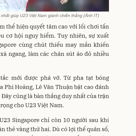
nhất giúp U23 Việt Nam giành chiến thắng (Ảnh IT)
m thể hiện quyết tâm cao với lối chơi tấn
ều cơ hội nguy hiểm. Tuy nhiên, sự xuất
gapore cùng chút thiếu may mắn khiến
, xà ngang, làm các chân sút áo đỏ nhiều
 tắc mới được phá vỡ. Từ pha tạt bóng
ủa Phi Hoàng, Lê Văn Thuận bật cao đánh
. Đây cũng là bàn thắng duy nhất của trận
trọng cho U23 Việt Nam.
U23 Singapore chỉ còn 10 người sau khi
 thẻ vàng thứ hai. Dù có lợi thế quân số,