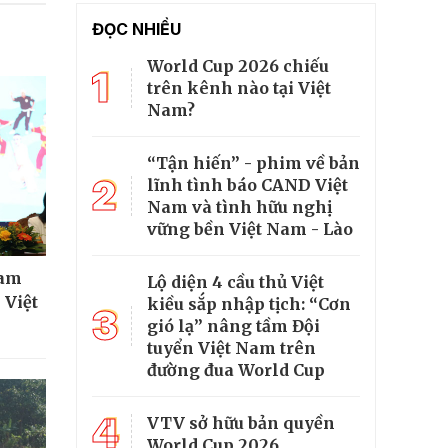
ĐỌC NHIỀU
World Cup 2026 chiếu
1
trên kênh nào tại Việt
Nam?
“Tận hiến” - phim về bản
2
lĩnh tình báo CAND Việt
Nam và tình hữu nghị
vững bền Việt Nam - Lào
ham
Lộ diện 4 cầu thủ Việt
 Việt
kiều sắp nhập tịch: “Cơn
3
gió lạ” nâng tầm Đội
tuyển Việt Nam trên
đường đua World Cup
4
VTV sở hữu bản quyền
World Cup 2026