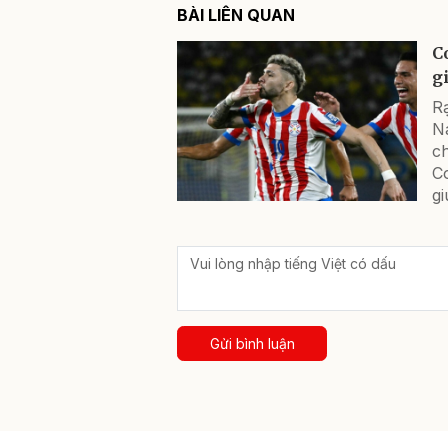
BÀI LIÊN QUAN
C
g
Rạ
N
ch
C
g
Gửi bình luận