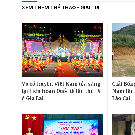
XEM THÊM THỂ THAO - GIẢI TRÍ
Võ cổ truyền Việt Nam tỏa sáng
Giải Bón
tại Liên hoan Quốc tế lần thứ IX
Nam lần đ
ở Gia Lai
Lào Cai