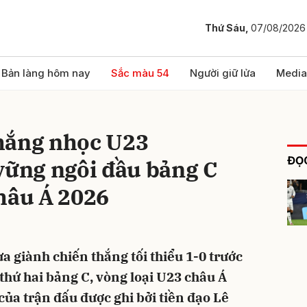
Thứ Sáu,
07/08/2026
bình luận
Bản làng hôm nay
Sắc màu 54
Người giữ lửa
Media
hắng nhọc U23
ĐỌC
vững ngôi đầu bảng C
hâu Á 2026
Hủy
G
a giành chiến thắng tối thiểu 1-0 trước
thứ hai bảng C, vòng loại U23 châu Á
của trận đấu được ghi bởi tiền đạo Lê