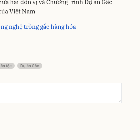
iữa hai đơn vị và Chương trình Dự án Gấc
 của Việt Nam
ông nghệ trồng gấc hàng hóa
ân tộc
Dự án Gấc