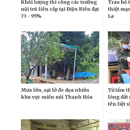
Khối lượng thi công các trường
Trao hỗ t
nội trú liên cấp tại Điện Biên đạt
thiệt mạn
73 - 95%
La
Mưa lớn, sạt lở đe dọa nhiều
Từ tấm t
khu vực miền núi Thanh Hóa
lòng đất
tên liệt s