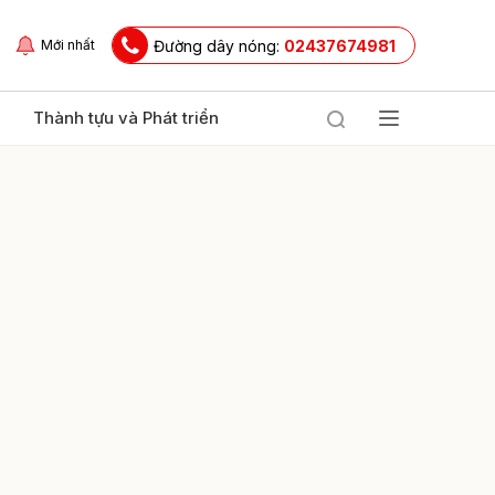
Đường dây nóng:
02437674981
Mới nhất
Thành tựu và Phát triển
ửi