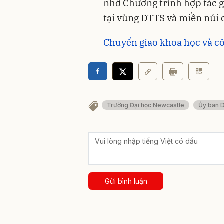
nhớ Chương trình hợp tác g
tại vùng DTTS và miền núi
Chuyển giao khoa học và c
Trường Đại học Newcastle
Ủy ban D
Gửi bình luận