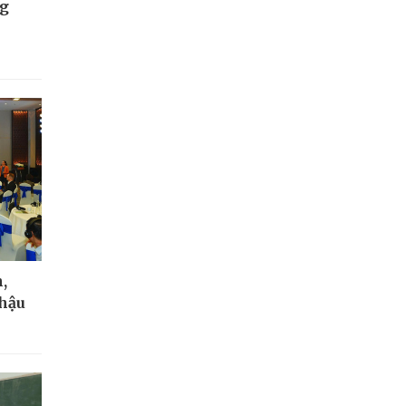
ng
,
 hậu