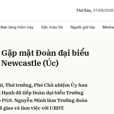
Thứ Sáu,
07/08/2026
bình luận
Bản làng hôm nay
Sắc màu 54
Người giữ lửa
Media
 Gặp mặt Đoàn đại biểu
 Newcastle (Úc)
ội, Thứ trưởng, Phó Chủ nhiệm Ủy ban
Hủy
G
 Hạnh đã tiếp Đoàn đại biểu Trường
do PGS. Nguyễn Minh làm Trưởng đoàn
 giao và làm việc với UBDT.