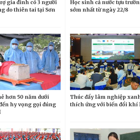
rợ gia đình có 3 người
Học sinh cả nước tựu trườ
g do thiên tai tại Sơn
sớm nhất từ ngày 22/8
hẻ hơn 50 năm dưới
Thúc đẩy lâm nghiệp xanh
 đến hy vọng gọi đúng
thích ứng với biến đổi khí
ĩ