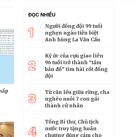
ĐỌC NHIỀU
Người đồng đội 99 tuổi
1
nghẹn ngào tiễn biệt
Anh hùng La Văn Cầu
Ký ức của cựu giao liên
2
96 tuổi trở thành “tấm
bản đồ” tìm hài cốt đồng
đội
thấp
Từ căn lều giữa rừng, cha
3
nghèo nuôi 7 con gái
thành cử nhân
Tổng Bí thư, Chủ tịch
4
nước truy tặng huân
chương dũng cảm cho