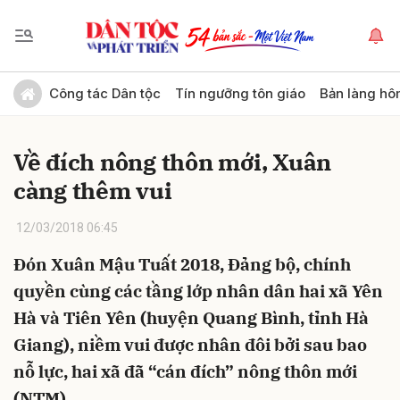
Gửi bình luận
Công tác Dân tộc
Tín ngưỡng tôn giáo
Bản làng hô
Về đích nông thôn mới, Xuân
càng thêm vui
12/03/2018 06:45
Đón Xuân Mậu Tuất 2018, Đảng bộ, chính
Hủy
Gửi
quyền cùng các tầng lớp nhân dân hai xã Yên
Hà và Tiên Yên (huyện Quang Bình, tỉnh Hà
Giang), niềm vui được nhân đôi bởi sau bao
nỗ lực, hai xã đã “cán đích” nông thôn mới
(NTM).