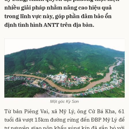
nhiều giải pháp nhằm nâng cao hiệu quả
trong lĩnh vực này, góp phần đảm bảo ổn
định tình hình ANTT trên địa bàn.
Một góc Kỳ Sơn
Từ bản Piêng Vai, xã Mỹ Lý, ông Cử Bá Kha, 61
tuổi đã vượt 15km đường rừng đến ĐBP Mỹ Lý để
tự nguyện giao nộp khẩu súng kíp đã gắn bó với