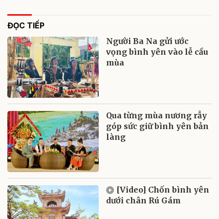
ĐỌC TIẾP
Người Ba Na gửi ước
vọng bình yên vào lễ cầu
mùa
Qua từng mùa nương rẫy
góp sức giữ bình yên bản
làng
[Video] Chốn bình yên
dưới chân Rú Gám