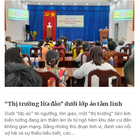
“Thị trường lừa đảo” dưới lớp áo tâm linh
Dưới “lớp áo” tín ngưỡng, tôn giáo, một "thị trường" tâm linh
biến tướng đang âm thầm len lỏi từ ngõ hẻm khu dân cư đến
không gian mạng. Bằng những thủ đoạn tinh vi, đánh vào nỗi
sợ hãi và sự thiếu hiểu biết, các...