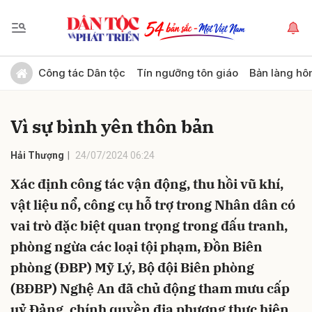
Gửi bình luận
Công tác Dân tộc
Tín ngưỡng tôn giáo
Bản làng hô
Vì sự bình yên thôn bản
Hải Thượng
24/07/2024 06:24
Xác định công tác vận động, thu hồi vũ khí,
vật liệu nổ, công cụ hỗ trợ trong Nhân dân có
Hủy
Gửi
vai trò đặc biệt quan trọng trong đấu tranh,
phòng ngừa các loại tội phạm, Đồn Biên
phòng (ĐBP) Mỹ Lý, Bộ đội Biên phòng
(BĐBP) Nghệ An đã chủ động tham mưu cấp
uỷ Đảng, chính quyền địa phương thực hiện