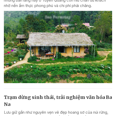
những bản làng này ở Tuyên Quang còn níu chân du khách
nhờ nền ẩm thực phong phú và chi phí phải chăng.
Trạm dừng sinh thái, trải nghiệm văn hóa Ba
Na
Lưu giữ gần như nguyên vẹn vẻ đẹp hoang sơ của núi rừng,