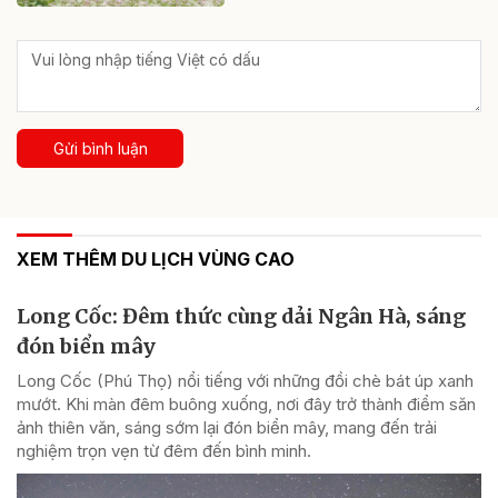
Gửi bình luận
XEM THÊM DU LỊCH VÙNG CAO
Long Cốc: Đêm thức cùng dải Ngân Hà, sáng
đón biển mây
Long Cốc (Phú Thọ) nổi tiếng với những đồi chè bát úp xanh
mướt. Khi màn đêm buông xuống, nơi đây trở thành điểm săn
ảnh thiên văn, sáng sớm lại đón biển mây, mang đến trải
nghiệm trọn vẹn từ đêm đến bình minh.