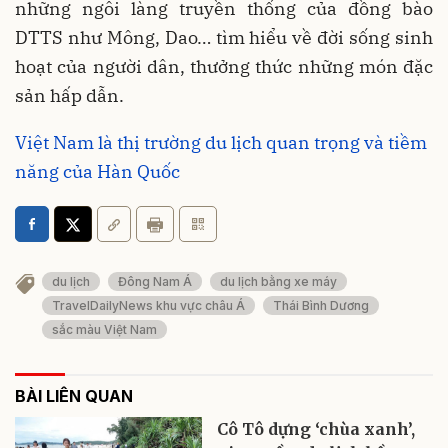
những ngôi làng truyền thống của đồng bào
DTTS như Mông, Dao… tìm hiểu về đời sống sinh
hoạt của người dân, thưởng thức những món đặc
sản hấp dẫn.
Việt Nam là thị trường du lịch quan trọng và tiềm
năng của Hàn Quốc
du lịch
Đông Nam Á
du lịch bằng xe máy
TravelDailyNews khu vực châu Á
Thái Bình Dương
sắc màu Việt Nam
BÀI LIÊN QUAN
Cô Tô dựng ‘chùa xanh’,