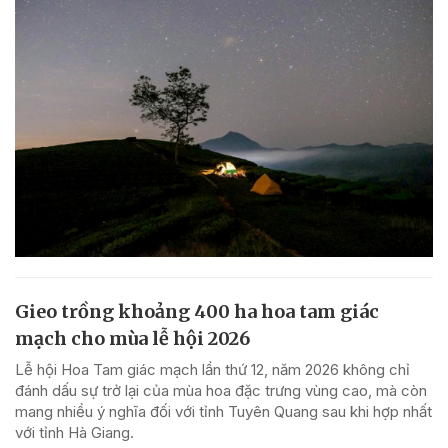
Gieo trồng khoảng 400 ha hoa tam giác
mạch cho mùa lễ hội 2026
Lễ hội Hoa Tam giác mạch lần thứ 12, năm 2026 không chỉ
đánh dấu sự trở lại của mùa hoa đặc trưng vùng cao, mà còn
mang nhiều ý nghĩa đối với tỉnh Tuyên Quang sau khi hợp nhất
với tỉnh Hà Giang.