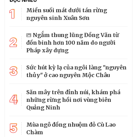
1
Miền suối mát dưới tán rừng
nguyên sinh Xuân Sơn
Ngắm thung lũng Đồng Văn từ
2
đồn binh hơn 100 năm do người
Pháp xây dựng
3
Sức hút kỳ lạ của ngôi làng "nguyên
thủy" ở cao nguyên Mộc Châu
Săn mây trên đỉnh núi, khám phá
4
những rừng hồi nơi vùng biên
Quảng Ninh
5
Mùa ngô đồng nhuộm đỏ Cù Lao
Chàm