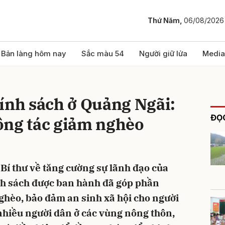
Thứ Năm,
06/08/2026
bình luận
Bản làng hôm nay
Sắc màu 54
Người giữ lửa
Media
ính sách ở Quảng Ngãi:
ĐỌC
ông tác giảm nghèo
Bí thư về tăng cường sự lãnh đạo của
Hủy
G
nh sách được ban hành đã góp phần
ghèo, bảo đảm an sinh xã hội cho người
nhiều người dân ở các vùng nông thôn,