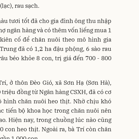
lạc), rau sạch.
màu tươi tốt đã cho gia đình ông thu nhập
t nợ ngân hàng và có thêm vốn liếng mua 1
 kiên cố để chăn nuôi theo mô hình gia
g Trung đã có 1,2 ha đậu phộng, 6 sào rau
râu béo khỏe 8 con, trị giá đến 700 - 800
rí, ở thôn Đèo Gió, xã Sơn Hạ (Sơn Hà),
 triệu đồng từ Ngân hàng CSXH, đã có cơ
ô hình chăn nuôi heo thịt. Nhờ chịu khó
ác tiến bộ khoa học trong chăn nuôi nên
ao. Hiện nay, trong chuồng lúc nào cũng
50 con heo thịt. Ngoài ra, bà Trí còn chăn
 gần 1.000 con.