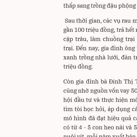
thấp sang trồng đậu phộng (
Sau thời gian, các vụ rau 
gần 100 triệu đồng, trả hế
cặp trâu, làm chuồng trại
trại. Đến nay, gia đình ôn
xanh trồng nhà lưới, đàn t
triệu đồng.
Còn gia đình bà Đinh Thị T
cũng nhờ nguồn vốn vay 50
hội đầu tư và thực hiện m
tìm tòi học hỏi, áp dụng c
mô hình đã đạt hiệu quả c
có từ 4 - 5 con heo nái và 
nuôi vịt, mỗi năm xuất bán