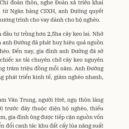
Chi đoàn thôn, nghe Đoàn xã triển khai
i từ Ngân hàng CSXH, anh Đường quyết
chương trình cho vay dành cho hộ nghèo.
h đầu tư trồng hơn 2,5ha cây keo lai. Nhờ
nh anh Đường đã phát huy hiệu quả nguồn
ghèo. Đến nay, gia đình anh Đường đã sở
chiếc xe tải chuyên chở cây keo nguyên
àng trăm triệu đồng mỗi năm. Anh Đường
ng phát triển kinh tế, giảm nghèo nhanh,
ạm Văn Trung, người Hrê, ngụ thôn làng
) trước đây thuộc diện hộ nghèo, thiếu
ăm, gia đình ông được tiếp cận nguồn vốn
n đổi canh tác khu đất cấy lúa năng suất