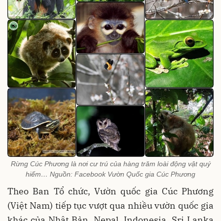
Rừng Cúc Phương là nơi cư trú của hàng trăm loài động vật quý
hiếm… Nguồn: Facebook Vườn Quốc gia Cúc Phương
Theo Ban Tổ chức, Vườn quốc gia Cúc Phương
(Việt Nam) tiếp tục vượt qua nhiều vườn quốc gia
khác của Nhật Bản, Nepal, Indonesia, Sri Lanka