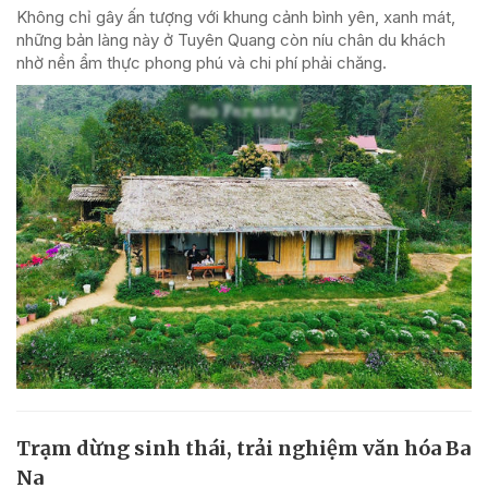
Không chỉ gây ấn tượng với khung cảnh bình yên, xanh mát,
những bản làng này ở Tuyên Quang còn níu chân du khách
nhờ nền ẩm thực phong phú và chi phí phải chăng.
Trạm dừng sinh thái, trải nghiệm văn hóa Ba
Na