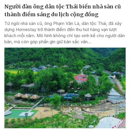
Người đàn ông dân tộc Thái biến nhà sàn cũ
thành điểm sáng du lịch cộng đồng
Từ ngôi nhà sàn cũ, ông Phạm Văn Lá, dân tộc Thái, đã xây
dựng Homestay trở thành điểm đến thu hút hàng vạn lượt
khách mỗi năm. Mô hình không chỉ tạo sinh kế cho người dân
bản, mà còn góp phần gìn giữ bản sắc văn...