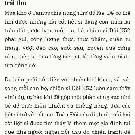
trái tim
Mùa khô ở Campuchia nóng như đổ lửa. Để có thể
tìm được những hài cốt liệt sĩ đang còn nằm lại
trên đất nước bạn, mỗi cán bộ, chiến sĩ Đội K52
phải gùi, cõng lương thực, thực phẩm, quân tư
trang, vượt đèo cao, suối sâu, xuyên qua rừng
rậm, kiên trì đào từng tấc đất, lật từng viên đá để
tìm đồng đội.
Dù luôn phải đối diện với nhiều khó khăn, vất vả,
song mỗi cán bộ, chiến sĩ Đội K52 luôn cảm thấy
vinh dự, tự hào khi đã góp một phần công sức nhỏ
bé để thực hiện nhiệm vụ thiêng liêng, đưa các
liệt sĩ trở về đất mẹ. Toàn Đội xác định rõ, mỗi hài
cốt liệt sĩ được tìm thấy là thêm một gia đình tại
quê nhà nguôi ngoai nỗi đau do chiến tranh để