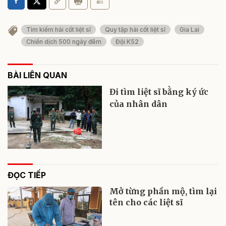
Tìm kiếm hài cốt liệt sĩ
Quy tập hài cốt liệt sĩ
Gia Lai
Chiến dịch 500 ngày đêm
Đội K52
BÀI LIÊN QUAN
Đi tìm liệt sĩ bằng ký ức
của nhân dân
ĐỌC TIẾP
Mở từng phần mộ, tìm lại
tên cho các liệt sĩ