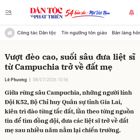
Gửi bình luận
Công tác Dân tộc
Tín ngưỡng tôn giáo
Bản làng hô
Vượt đèo cao, suối sâu đưa liệt sĩ
từ Campuchia trở về đất mẹ
Lê Phương
08/07/2026 10:56
Giữa rừng sâu Campuchia, những người lính
Hủy
Gửi
Đội K52, Bộ Chỉ huy Quân sự tỉnh Gia Lai,
kiên trì đào từng tấc đất, lần theo từng nguồn
tin để tìm đồng đội, đưa các liệt sĩ trở về đất
mẹ sau nhiều năm nằm lại chiến trường.