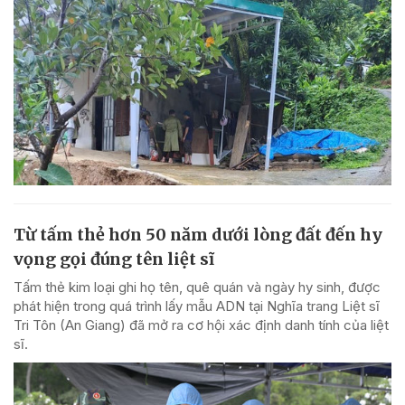
Từ tấm thẻ hơn 50 năm dưới lòng đất đến hy
vọng gọi đúng tên liệt sĩ
Tấm thẻ kim loại ghi họ tên, quê quán và ngày hy sinh, được
phát hiện trong quá trình lấy mẫu ADN tại Nghĩa trang Liệt sĩ
Tri Tôn (An Giang) đã mở ra cơ hội xác định danh tính của liệt
sĩ.