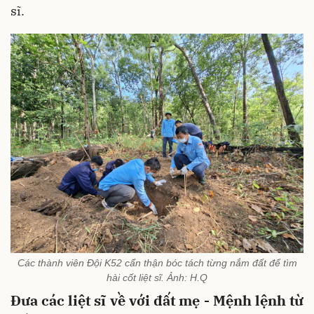
sĩ.
Các thành viên Đội K52 cẩn thận bóc tách từng nắm đất để tìm
hài cốt liệt sĩ. Ảnh: H.Q
Đưa các liệt sĩ về với đất mẹ - Mệnh lệnh từ