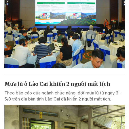
Mưa lũ ở Lào Cai khiến 2 người mất tích
Theo báo cáo của ngành chức năng, đợt mưa lũ từ ngày 3 -
5/8 trên địa bàn tỉnh Lào Cai đã khiến 2 người mất tích.