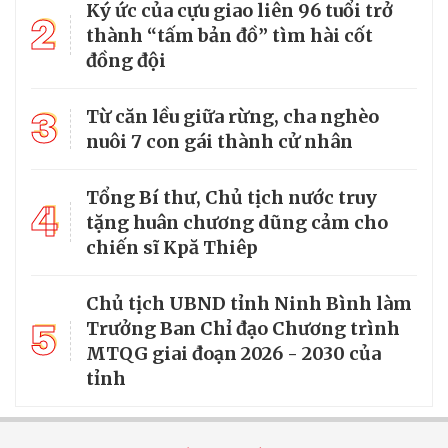
Ký ức của cựu giao liên 96 tuổi trở
2
thành “tấm bản đồ” tìm hài cốt
đồng đội
3
Từ căn lều giữa rừng, cha nghèo
nuôi 7 con gái thành cử nhân
Tổng Bí thư, Chủ tịch nước truy
4
tặng huân chương dũng cảm cho
chiến sĩ Kpă Thiêp
Chủ tịch UBND tỉnh Ninh Bình làm
5
Trưởng Ban Chỉ đạo Chương trình
MTQG giai đoạn 2026 - 2030 của
tỉnh