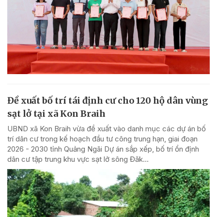
Đề xuất bố trí tái định cư cho 120 hộ dân vùng
sạt lở tại xã Kon Braih
UBND xã Kon Braih vừa đề xuất vào danh mục các dự án bố
trí dân cư trong kế hoạch đầu tư công trung hạn, giai đoạn
2026 - 2030 tỉnh Quảng Ngãi Dự án sắp xếp, bố trí ổn định
dân cư tập trung khu vực sạt lở sông Đăk...