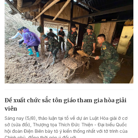
Đề xuất chức sắc tôn giáo tham gia hòa giải
viên
Sáng nay (5/8), thảo luận tại tổ về dự án Luật Hòa giải ở cơ
sở (sửa đổi), Thượng tọa Thích Đức Thiện - Đại biểu Quốc
hội đoàn Điện Biên bày tỏ ý kiến thống nhất với tờ trình của
Chính phủ, đồng thời góp ý đối với...