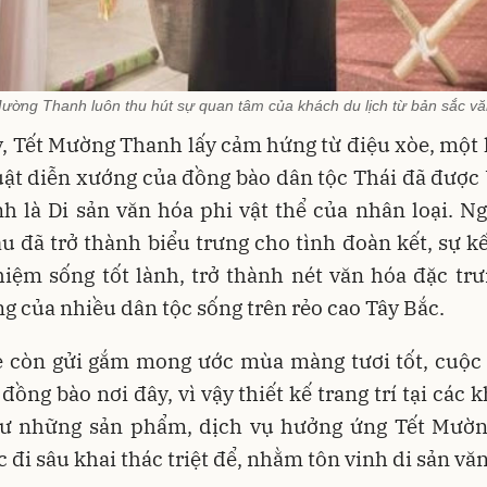
ường Thanh luôn thu hút sự quan tâm của khách du lịch từ bản sắc v
 Tết Mường Thanh lấy cảm hứng từ điệu xòe, một 
uật diễn xướng của đồng bào dân tộc Thái đã đượ
h là Di sản văn hóa phi vật thể của nhân loại. N
âu đã trở thành biểu trưng cho tình đoàn kết, sự kế
iệm sống tốt lành, trở thành nét văn hóa đặc trưn
g của nhiều dân tộc sống trên rẻo cao Tây Bắc.
e còn gửi gắm mong ước mùa màng tươi tốt, cuộc 
đồng bào nơi đây, vì vậy thiết kế trang trí tại các 
ư những sản phẩm, dịch vụ hưởng ứng Tết Mườ
 đi sâu khai thác triệt để, nhằm tôn vinh di sản vă