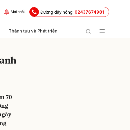
Đường dây nóng:
02437674981
Mới nhất
Thành tựu và Phát triển
hanh
ệm 70
ửi
ờng
ngày
ờng