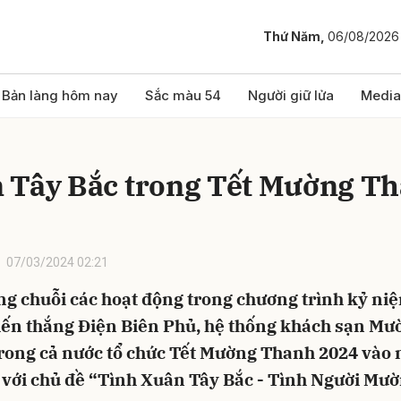
Thứ Năm,
06/08/2026
bình luận
Bản làng hôm nay
Sắc màu 54
Người giữ lửa
Media
 Tây Bắc trong Tết Mường T
07/03/2024 02:21
ng chuỗi các hoạt động trong chương trình kỷ ni
Hủy
G
ến thắng Điện Biên Phủ, hệ thống khách sạn Mư
rong cả nước tổ chức Tết Mường Thanh 2024 vào 
, với chủ đề “Tình Xuân Tây Bắc - Tình Người Mư