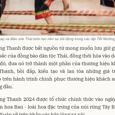
ạp và điệu xòe Thái luôn tạo nên sự sôi động trong các dịp Tết Mườn
ng Thanh được bắt nguồn từ mong muốn lưu giữ giá
sắc của đồng bào dân tộc Thái, đồng thời hòa vào 
 đó, đưa nó trở thành một phần của thương hiệu k
hanh, bồi đắp, kiến tạo và lan tỏa những giá tr
ó trên hành trình chinh phục thương hiệu khách s
g đầu.
ng Thanh 2024 được tổ chức chính thức vào ngày 
m hoa Ban - loài hoa đặc trưng của núi rừng Tây B
Xuân về trên khắp các bản làng xa xôi.