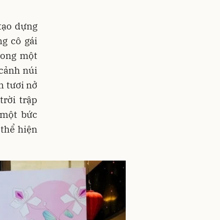
 tạo dựng
g cô gái
rong một
 cảnh núi
m tươi nở
trời trập
 một bức
thể hiện