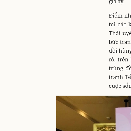
giá ấy.
Điểm nhấ
tại các
Thái uy
bức tran
đồi hùng
rộ, trên
trùng đ
tranh T
cuộc sốn