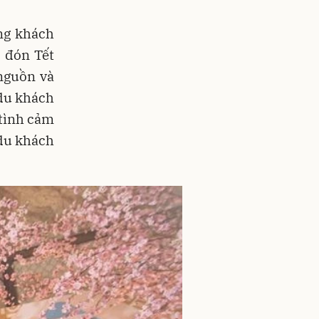
ng khách
 đón Tết
 nguồn và
 du khách
 tình cảm
 du khách