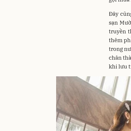
Đây cũn
sạn Mườ
truyền t
thêm phầ
trong nư
chân thà
khi lưu t