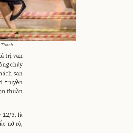
g Thanh
 trị văn
dòng chảy
hách sạn
ị truyền
ạn thuần
12/3, là
ắc nở rộ,