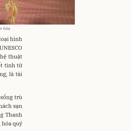
ăn hóa
loại hình
c UNESCO
ghệ thuật
t tinh từ
g, là tài
sống trù
khách sạn
ng Thanh
n hóa quý