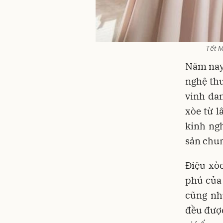
Tết M
Năm nay,
nghệ th
vinh dan
xòe từ l
kinh ngh
sản chun
Điệu xò
phú của 
cũng nh
đều được