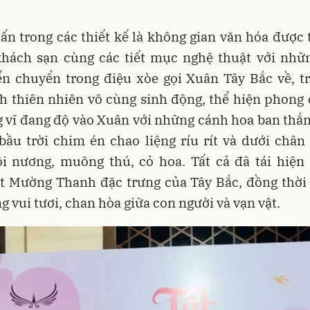
n trong các thiết kế là không gian văn hóa được
 khách sạn cùng các tiết mục nghệ thuật với nhữn
ển chuyển trong điệu xòe gọi Xuân Tây Bắc về, t
h thiên nhiên vô cùng sinh động, thể hiện phong
 vĩ đang độ vào Xuân với những cánh hoa ban thắ
 bầu trời chim én chao liệng ríu rít và dưới chân 
ồi nương, muông thú, cỏ hoa. Tất cả đã tái hiện
ết Mường Thanh đặc trưng của Tây Bắc, đồng thời 
g vui tươi, chan hòa giữa con người và vạn vật.