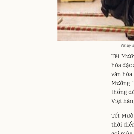
Nhảy s
Tết Mườ
hóa đặc 
văn hóa
Mường T
thống đ
Việt hàn
Tết Mườ
thời điể
gọi mùa 