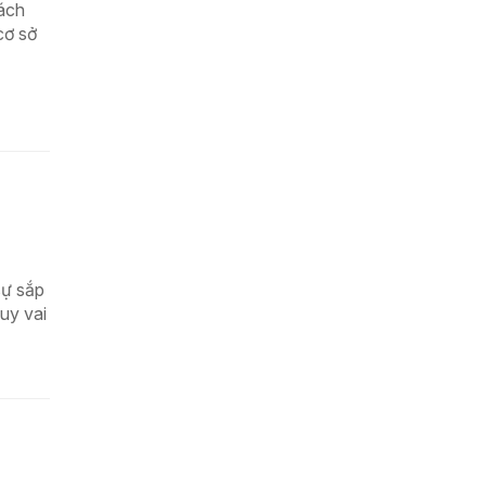
cách
cơ sở
sự sắp
uy vai