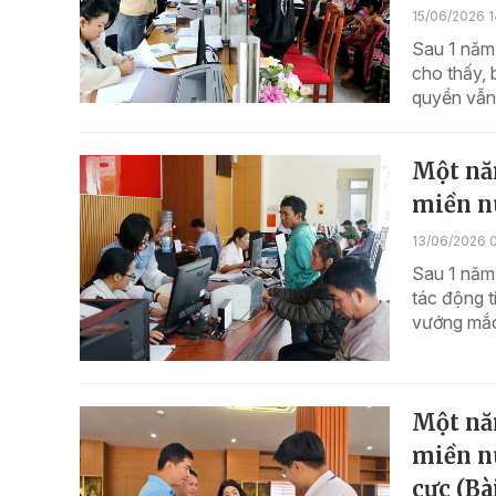
15/06/2026 1
Sau 1 năm
cho thấy, 
quyền vẫn 
Một nă
miền nú
13/06/2026 
Sau 1 năm
tác động t
vướng mắc 
Một nă
miền nú
cực (Bài