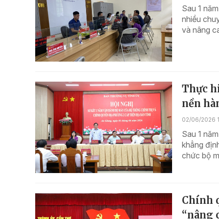
Sau 1 năm
nhiều chuy
và nâng ca
Thực hi
nền hàn
02/06/2026 1
Sau 1 năm 
khẳng định
chức bộ má
Chính 
“nâng 