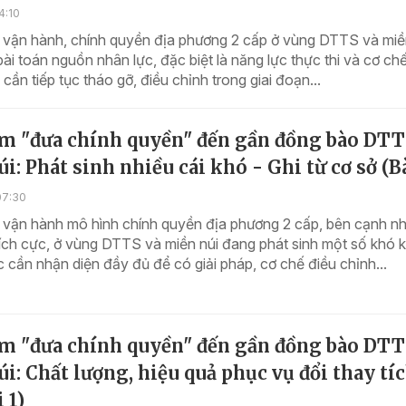
4:10
 vận hành, chính quyền địa phương 2 cấp ở vùng DTTS và miề
bài toán nguồn nhân lực, đặc biệt là năng lực thực thi và cơ ch
cần tiếp tục tháo gỡ, điều chỉnh trong giai đoạn...
m "đưa chính quyền" đến gần đồng bào DTT
i: Phát sinh nhiều cái khó - Ghi từ cơ sở (Bà
07:30
 vận hành mô hình chính quyền địa phương 2 cấp, bên cạnh n
ích cực, ở vùng DTTS và miền núi đang phát sinh một số khó 
cần nhận diện đầy đủ để có giải pháp, cơ chế điều chỉnh...
m "đưa chính quyền" đến gần đồng bào DTT
i: Chất lượng, hiệu quả phục vụ đổi thay tí
 1)