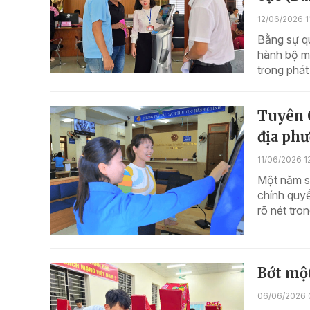
12/06/2026 1
Bằng sự q
hành bộ má
trong phát
Tuyên 
địa phư
11/06/2026 1
Một năm sa
chính quy
rõ nét tro
Bớt mộ
06/06/2026 