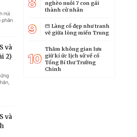
8
nghèo nuôi 7 con gái
thành cử nhân
n núi
ế phân
9
Làng cổ đẹp như tranh
vẽ giữa lòng miền Trung
S và
Thăm không gian lưu
10
giữ kí ức lịch sử về cố
i 2)
Tổng Bí thư Trường
Chinh
hững
khăn,
S và
ch