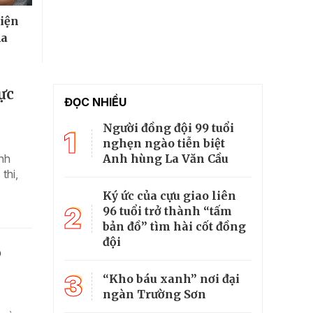
hiện
ịa
ực
ĐỌC NHIỀU
Người đồng đội 99 tuổi
1
nghẹn ngào tiễn biệt
Anh hùng La Văn Cầu
nh
thi,
Ký ức của cựu giao liên
2
96 tuổi trở thành “tấm
bản đồ” tìm hài cốt đồng
đội
o
3
“Kho báu xanh” nơi đại
ngàn Trường Sơn