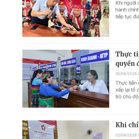
Khi người 
hành chính
tiếp tục đ
Thực t
quyền 
05/06/2026 
Thực tiễn 
xếp lại tổ
trò chủ độ
Khi ch
02/06/2026 