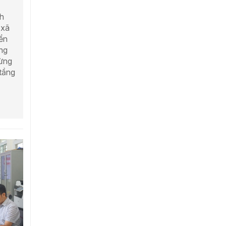
nh
 xã
ển
ổng
từng
tầng