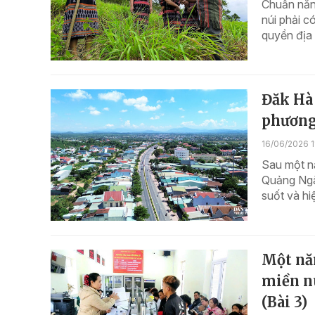
Chuẩn năn
núi phải c
quyền địa
Đăk Hà
phương
16/06/2026 11
Sau một n
Quảng Ngã
suốt và hi
Một nă
miền nú
(Bài 3)