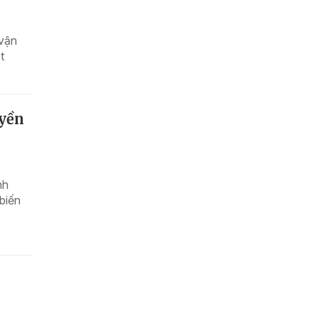
 vận
t
uyền
nh
biến