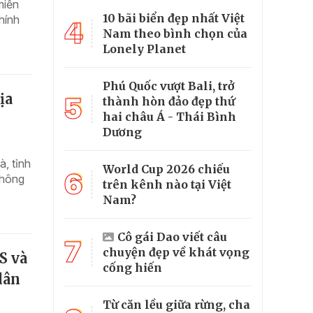
miền
10 bãi biển đẹp nhất Việt
hính
4
Nam theo bình chọn của
Lonely Planet
Phú Quốc vượt Bali, trở
ịa
5
thành hòn đảo đẹp thứ
hai châu Á - Thái Bình
Dương
, tỉnh
World Cup 2026 chiếu
6
thông
trên kênh nào tại Việt
Nam?
Cô gái Dao viết câu
7
chuyện đẹp về khát vọng
S và
cống hiến
dân
Từ căn lều giữa rừng, cha