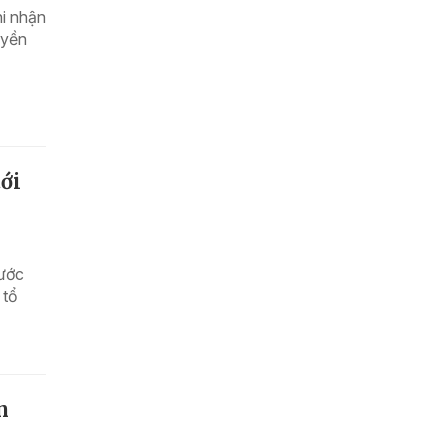
i nhận
uyền
ới
bước
 tổ
n