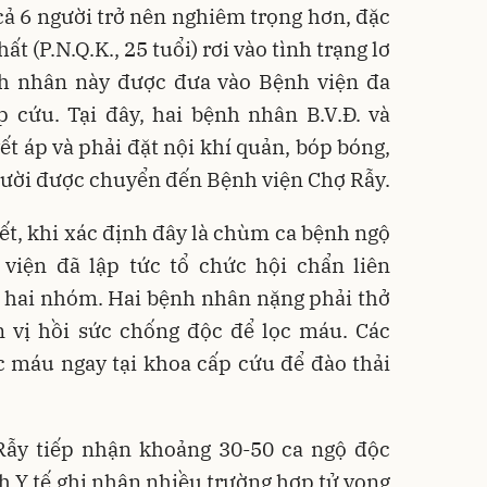
 cả 6 người trở nên nghiêm trọng hơn, đặc
ất (P.N.Q.K., 25 tuổi) rơi vào tình trạng lơ
nh nhân này được đưa vào Bệnh viện đa
 cứu. Tại đây, hai bệnh nhân B.V.Đ. và
ết áp và phải đặt nội khí quản, bóp bóng,
người được chuyển đến Bệnh viện Chợ Rẫy.
t, khi xác định đây là chùm ca bệnh ngộ
viện đã lập tức tổ chức hội chẩn liên
 hai nhóm. Hai bệnh nhân nặng phải thở
vị hồi sức chống độc để lọc máu. Các
c máu ngay tại khoa cấp cứu để đào thải
ẫy tiếp nhận khoảng 30-50 ca ngộ độc
 Y tế ghi nhận nhiều trường hợp tử vong