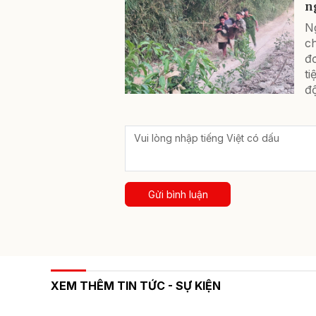
n
N
ch
đơ
ti
độ
Gửi bình luận
XEM THÊM TIN TỨC - SỰ KIỆN