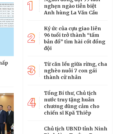
1
nghẹn ngào tiễn biệt
Anh hùng La Văn Cầu
Ký ức của cựu giao liên
2
96 tuổi trở thành “tấm
bản đồ” tìm hài cốt đồng
đội
thấp
Từ căn lều giữa rừng, cha
3
nghèo nuôi 7 con gái
thành cử nhân
Tổng Bí thư, Chủ tịch
4
nước truy tặng huân
chương dũng cảm cho
chiến sĩ Kpă Thiêp
Chủ tịch UBND tỉnh Ninh