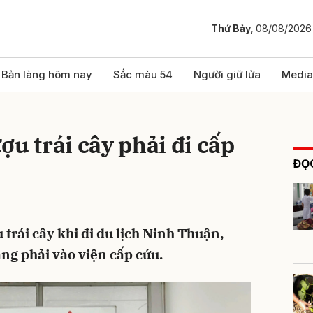
Thứ Bảy,
08/08/2026
bình luận
Bản làng hôm nay
Sắc màu 54
Người giữ lửa
Media
ợu trái cây phải đi cấp
ĐỌC
trái cây khi đi du lịch Ninh Thuận,
Hủy
G
ang phải vào viện cấp cứu.