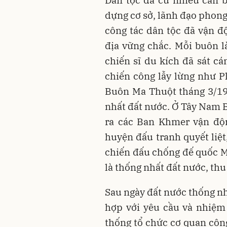
Dân tộc đã cử nhiều cán 
dựng cơ sở, lãnh đạo phong
công tác dân tộc đã vận 
địa vững chắc. Mỗi buôn l
chiến sĩ du kích đã sát c
chiến công lẫy lừng như P
Buôn Ma Thuột tháng 3/19
nhất đất nước. Ở Tây Nam B
ra các Ban Khmer vận độn
huyện đấu tranh quyết liệ
chiến đấu chống đế quốc M
là thống nhất đất nước, thu
Sau ngày đất nước thống nh
hợp với yêu cầu và nhiệm
thống tổ chức cơ quan công