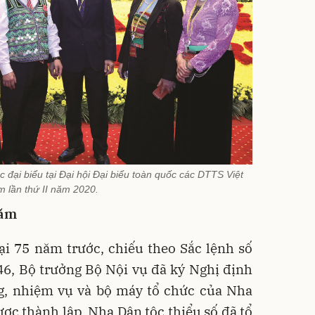
c đại biểu tại Đại hội Đại biểu toàn quốc các DTTS Việt
 lần thứ II năm 2020.
năm
ại 75 năm trước, chiếu theo Sắc lệnh số
46, Bộ trưởng Bộ Nội vụ đã ký Nghị định
g, nhiệm vụ và bộ máy tổ chức của Nha
ược thành lập, Nha Dân tộc thiểu số đã tổ