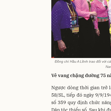
Đồng chí Hầu A Lềnh trao đổi với cá
Nam
Vẻ vang chặng đường 75 
Ngược dòng thời gian trở l
58/SL, tiếp đó ngày 9/9/19
số 359 quy định chức năn
Dân tộc thiểu số. Sau khi đ