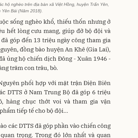
c hộ nghèo trên địa bàn xã Việt Hồng, huyện Trấn Yên,
h Yên Bái (Năm 2018).
cuộc sống nghèo khổ, thiếu thốn nhưng ở
u hết lòng cưu mang, giúp đỡ bộ đội và
 đã góp đến 13 triệu ngày công tham gia
Nguyên, đồng bào huyện An Khê (Gia Lai),
đã ủng hộ chiến dịch Đông - Xuân 1946 -
àng trăm con trâu, bò.
Nguyên phối hợp với mặt trận Điện Biên
các DTTS ở Nam Trung Bộ đã góp 6 triệu
ồ, hàng chục thớt voi và tham gia vận
 phẩm tiếp tế cho bộ đội…
bào các DTTS đã góp phần vào chiến công
 quan trọng. Trong đó lớn nhất và quan