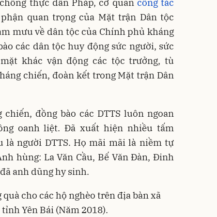
 chống thực dân Pháp, cơ quan
công tác
phận quan trọng của Mặt trận Dân tộc
ham mưu về dân tộc của Chính phủ kháng
bào các dân tộc huy động sức người, sức
mặt khác vận động các tộc trưởng, tù
 kháng chiến, đoàn kết trong Mặt trận Dân
 chiến, đồng bào các DTTS luôn ngoan
ông oanh liệt. Đã xuất hiện nhiều tấm
ểu là người DTTS. Họ mãi mãi là niềm tự
Anh hùng: La Văn Cầu, Bế Văn Đàn, Đinh
ĩ đã anh dũng hy sinh.