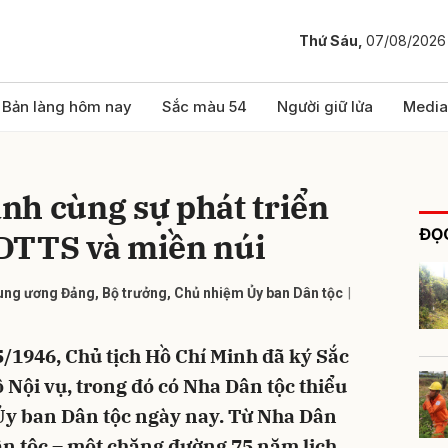
Thứ Sáu,
07/08/2026
bình luận
Bản làng hôm nay
Sắc màu 54
Người giữ lửa
Media
nh cùng sự phát triển
ĐỌC
DTTS và miền núi
ung ương Đảng, Bộ trưởng, Chủ nhiệm Ủy ban Dân tộc
Hủy
G
/1946, Chủ tịch Hồ Chí Minh đã ký Sắc
 Nội vụ, trong đó có Nha Dân tộc thiểu
a Ủy ban Dân tộc ngày nay. Từ Nha Dân
ân tộc – một chặng đường 75 năm lịch