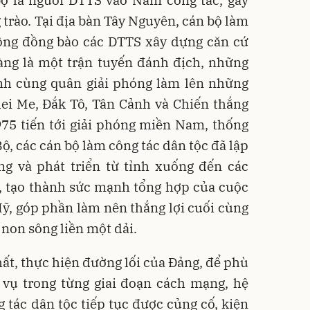
bộ là người DTTS vào Nam công tác, gây
 trào. Tại địa bàn Tây Nguyên, cán bộ làm
động đồng bào các DTTS xây dựng căn cứ
àng là một trận tuyến đánh địch, những
ánh cùng quân giải phóng làm lên những
lei Me, Đắk Tô, Tân Cảnh và Chiến thắng
75 tiến tới giải phóng miền Nam, thống
ộ, các cán bộ làm công tác dân tộc đã lập
g và phát triển từ tỉnh xuống đến các
t, tạo thành sức mạnh tổng hợp của cuộc
ỹ, góp phần làm nên thắng lợi cuối cùng
 non sông liền một dải.
ất, thực hiện đường lối của Đảng, để phù
 vụ trong từng giai đoạn cách mạng, hệ
 tác dân tộc tiếp tục được củng cố, kiện