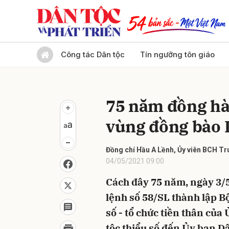
Gửi 
Công tác Dân tộc
Tín ngưỡng tôn giáo
75 năm đồng hà
vùng đồng bào 
Đồng chí Hầu A Lềnh, Ủy viên BCH Tr
04/05/2021 09:00
Cách đây 75 năm, ngày 3/5
lệnh số 58/SL thành lập Bộ
số - tổ chức tiền thân củ
tộc thiểu số đến Ủy ban D