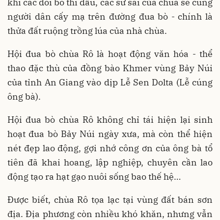
khi các đôi bò thi đấu, các sư sãi của chùa sẽ cùng
người dân cấy mạ trên đường đua bò - chính là
thửa đất ruộng trồng lúa của nhà chùa.
Hội đua bò chùa Rô là hoạt động văn hóa - thể
thao đặc thù của đồng bào Khmer vùng Bảy Núi
của tỉnh An Giang vào dịp Lễ Sen Dolta (Lễ cúng
ông bà).
Hội đua bò chùa Rô không chỉ tái hiện lại sinh
hoạt đua bò Bảy Núi ngày xưa, mà còn thể hiện
nét đẹp lao động, gợi nhớ công ơn của ông bà tổ
tiên đã khai hoang, lập nghiệp, chuyên cần lao
động tạo ra hạt gạo nuôi sống bao thế hệ…
Được biết, chùa Rô tọa lạc tại vùng đất bán sơn
địa. Địa phương còn nhiều khó khăn, nhưng vẫn