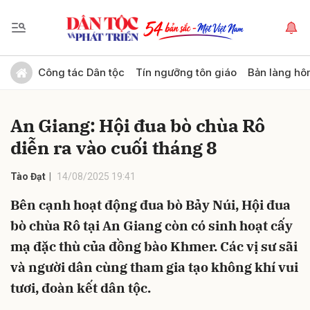
Gửi bình luận
Công tác Dân tộc
Tín ngưỡng tôn giáo
Bản làng hô
An Giang: Hội đua bò chùa Rô
diễn ra vào cuối tháng 8
Tào Đạt
14/08/2025 19:41
Bên cạnh hoạt động đua bò Bảy Núi, Hội đua
Hủy
Gửi
bò chùa Rô tại An Giang còn có sinh hoạt cấy
mạ đặc thù của đồng bào Khmer. Các vị sư sãi
và người dân cùng tham gia tạo không khí vui
tươi, đoàn kết dân tộc.