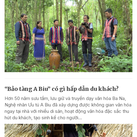
“Bảo tàng A Biu” có gì hấp dẫn du khách?
Hơn 50 năm sưu tầm, lưu giữ và truyền dạy văn hóa Ba Na,
Nghệ nhân Ưu tú A Biu đã xây dựng được không gian văn hóa
ngay tại nhà với nhiều di sản, hoạt động văn hóa đặc sắc thu
hút du khách, tạo sinh kế cho người...