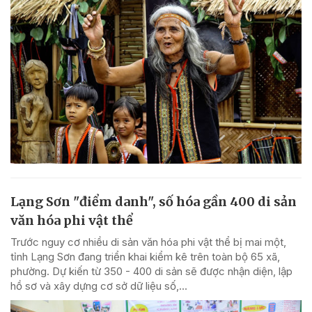
Lạng Sơn "điểm danh", số hóa gần 400 di sản
văn hóa phi vật thể
Trước nguy cơ nhiều di sản văn hóa phi vật thể bị mai một,
tỉnh Lạng Sơn đang triển khai kiểm kê trên toàn bộ 65 xã,
phường. Dự kiến từ 350 - 400 di sản sẽ được nhận diện, lập
hồ sơ và xây dựng cơ sở dữ liệu số,...