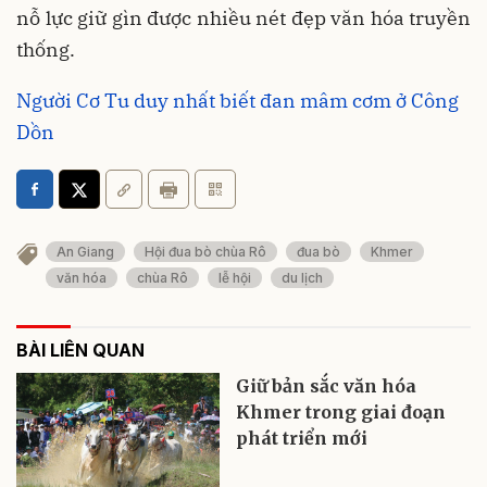
nỗ lực giữ gìn được nhiều nét đẹp văn hóa truyền
thống.
Người Cơ Tu duy nhất biết đan mâm cơm ở Công
Dồn
An Giang
Hội đua bò chùa Rô
đua bò
Khmer
văn hóa
chùa Rô
lễ hội
du lịch
BÀI LIÊN QUAN
Giữ bản sắc văn hóa
Khmer trong giai đoạn
phát triển mới