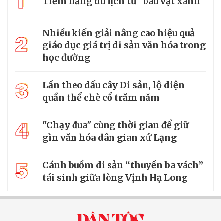
1
Tiềm năng du lịch từ "báu vật xanh"
Nhiều kiến giải nâng cao hiệu quả
2
giáo dục giá trị di sản văn hóa trong
học đường
3
Lần theo dấu cây Di sản, lộ diện
quần thể chè cổ trăm năm
4
"Chạy đua" cùng thời gian để giữ
gìn văn hóa dân gian xứ Lạng
5
Cánh buồm di sản “thuyền ba vách”
tái sinh giữa lòng Vịnh Hạ Long