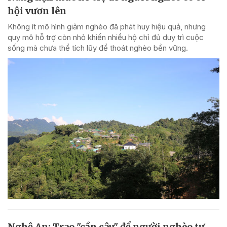
hội vươn lên
Không ít mô hình giảm nghèo đã phát huy hiệu quả, nhưng
quy mô hỗ trợ còn nhỏ khiến nhiều hộ chỉ đủ duy trì cuộc
sống mà chưa thể tích lũy để thoát nghèo bền vững.
Nghệ An: Trao "cần câu" để người nghèo tự