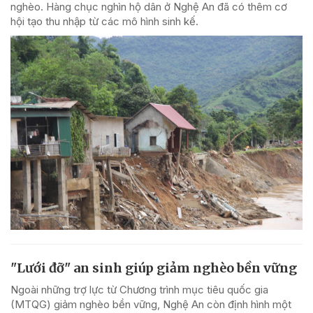
nghèo. Hàng chục nghìn hộ dân ở Nghệ An đã có thêm cơ
hội tạo thu nhập từ các mô hình sinh kế.
"Lưới đỡ" an sinh giúp giảm nghèo bền vững
Ngoài những trợ lực từ Chương trình mục tiêu quốc gia
(MTQG) giảm nghèo bền vững, Nghệ An còn định hình một