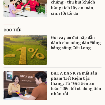
chúng - thu hút khách
hàng tích lũy an toàn,
sinh lời tối ưu
ĐỌC TIẾP
Gói vay ưu đãi hấp dẫn
dành cho nông dân Đồng
bằng sông Cửu Long
BAC A BANK ra mắt sản
phẩm Tiết kiệm bậc
thang: Từ “Giữ tiền an
toàn” đến tối ưu dòng tiền
nhàn rỗi