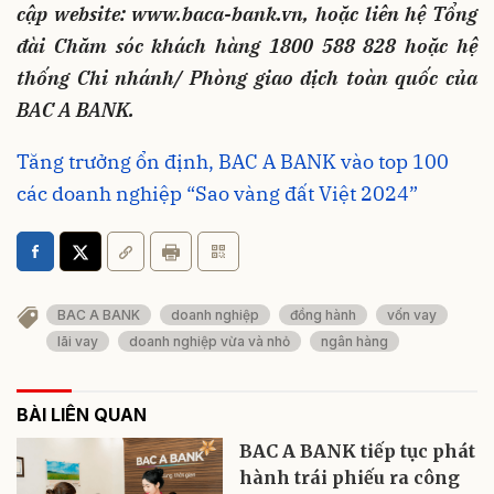
cập website: www.baca-bank.vn, hoặc liên hệ Tổng
đài Chăm sóc khách hàng 1800 588 828 hoặc hệ
thống Chi nhánh/ Phòng giao dịch toàn quốc của
BAC A BANK.
Tăng trưởng ổn định, BAC A BANK vào top 100
các doanh nghiệp “Sao vàng đất Việt 2024”
BAC A BANK
doanh nghiệp
đồng hành
vốn vay
lãi vay
doanh nghiệp vừa và nhỏ
ngân hàng
BÀI LIÊN QUAN
BAC A BANK tiếp tục phát
hành trái phiếu ra công