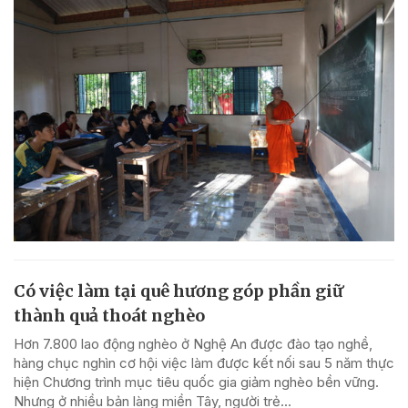
Có việc làm tại quê hương góp phần giữ
thành quả thoát nghèo
Hơn 7.800 lao động nghèo ở Nghệ An được đào tạo nghề,
hàng chục nghìn cơ hội việc làm được kết nối sau 5 năm thực
hiện Chương trình mục tiêu quốc gia giảm nghèo bền vững.
Nhưng ở nhiều bản làng miền Tây, người trẻ...