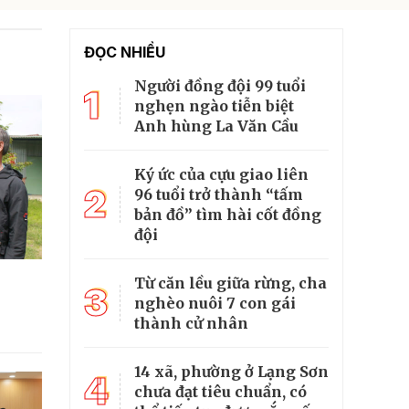
ĐỌC NHIỀU
Người đồng đội 99 tuổi
1
nghẹn ngào tiễn biệt
Anh hùng La Văn Cầu
Ký ức của cựu giao liên
2
96 tuổi trở thành “tấm
bản đồ” tìm hài cốt đồng
đội
Từ căn lều giữa rừng, cha
3
nghèo nuôi 7 con gái
thành cử nhân
14 xã, phường ở Lạng Sơn
4
chưa đạt tiêu chuẩn, có