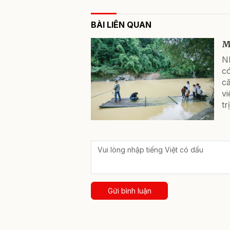
BÀI LIÊN QUAN
M
N
có
c
vi
tr
Gửi bình luận