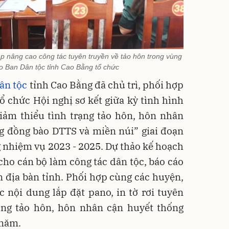
háp nâng cao công tác tuyên truyền về tảo hôn trong vùng
 Ban Dân tộc tỉnh Cao Bằng tổ chức
ân tộc
tỉnh Cao Bằng đã chủ trì, phối hợp
tổ chức Hội nghị sơ kết giữa kỳ tình hình
iảm thiểu tình trạng tảo hôn, hôn nhân
g đồng bào DTTS và miền núi” giai đoạn
 nhiệm vụ 2023 - 2025. Dự thảo kế hoạch
cho cán bộ làm công tác dân tộc, báo cáo
ên địa bàn tỉnh. Phối hợp cùng các huyện,
c nội dung lắp đặt pano, in tờ rơi tuyên
rạng tảo hôn, hôn nhân cận huyết thống
 năm.