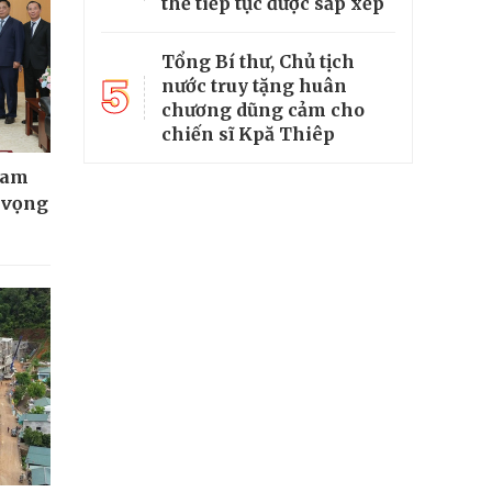
thể tiếp tục được sắp xếp
Tổng Bí thư, Chủ tịch
5
nước truy tặng huân
chương dũng cảm cho
chiến sĩ Kpă Thiêp
Nam
t vọng