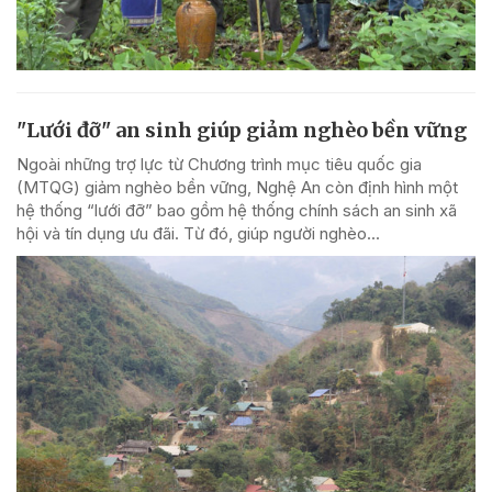
"Lưới đỡ" an sinh giúp giảm nghèo bền vững
Ngoài những trợ lực từ Chương trình mục tiêu quốc gia
(MTQG) giảm nghèo bền vững, Nghệ An còn định hình một
hệ thống “lưới đỡ” bao gồm hệ thống chính sách an sinh xã
hội và tín dụng ưu đãi. Từ đó, giúp người nghèo...