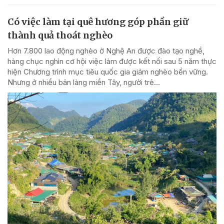
Có việc làm tại quê hương góp phần giữ
thành quả thoát nghèo
Hơn 7.800 lao động nghèo ở Nghệ An được đào tạo nghề,
hàng chục nghìn cơ hội việc làm được kết nối sau 5 năm thực
hiện Chương trình mục tiêu quốc gia giảm nghèo bền vững.
Nhưng ở nhiều bản làng miền Tây, người trẻ...