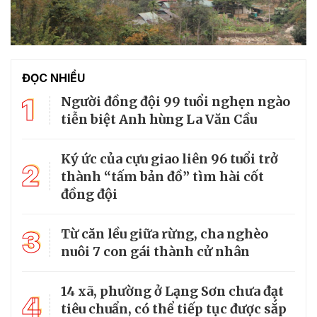
ĐỌC NHIỀU
1
Người đồng đội 99 tuổi nghẹn ngào
tiễn biệt Anh hùng La Văn Cầu
Ký ức của cựu giao liên 96 tuổi trở
2
thành “tấm bản đồ” tìm hài cốt
đồng đội
3
Từ căn lều giữa rừng, cha nghèo
nuôi 7 con gái thành cử nhân
14 xã, phường ở Lạng Sơn chưa đạt
4
tiêu chuẩn, có thể tiếp tục được sắp