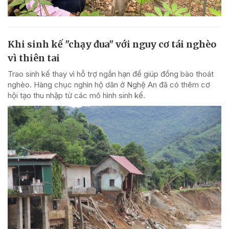
Khi sinh kế "chạy đua" với nguy cơ tái nghèo
vì thiên tai
Trao sinh kế thay vì hỗ trợ ngắn hạn để giúp đồng bào thoát
nghèo. Hàng chục nghìn hộ dân ở Nghệ An đã có thêm cơ
hội tạo thu nhập từ các mô hình sinh kế.