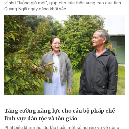
ví như "luồng gió mới", giúp cho các thôn vùng cao của tỉnh
Quảng Ngãi ngày càng khởi sắc.
Tăng cường năng lực cho cán bộ pháp chế
lĩnh vực dân tộc và tôn giáo
Phát biểu khai mạc lớp tập huấn một số nghiệp vụ về công