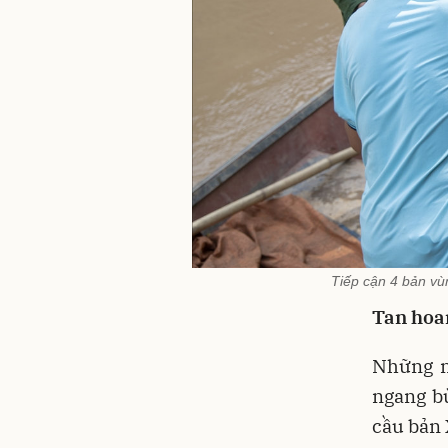
Tiếp cận 4 bản vù
Tan hoan
Những n
ngang bù
cầu bản 