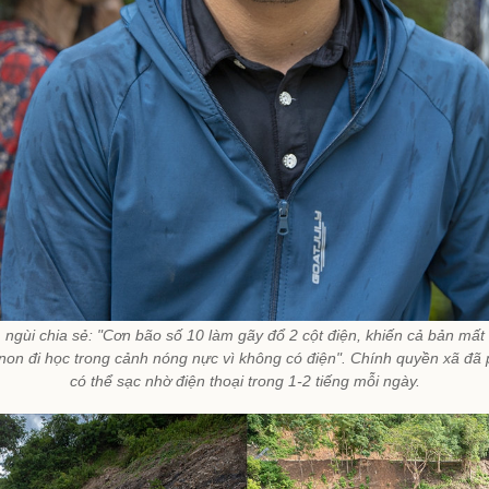
ùi chia sẻ: "Cơn bão số 10 làm gãy đổ 2 cột điện, khiến cả bản mất
on đi học trong cảnh nóng nực vì không có điện". Chính quyền xã đã 
có thể sạc nhờ điện thoại trong 1-2 tiếng mỗi ngày.