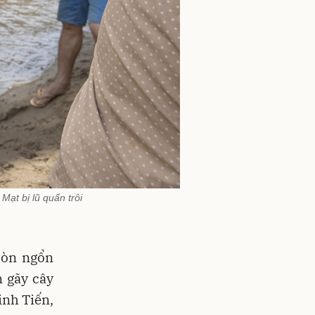
ạt bị lũ quấn trôi
còn ngổn
m gãy cây
inh Tiến,