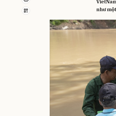
VietNam
như một