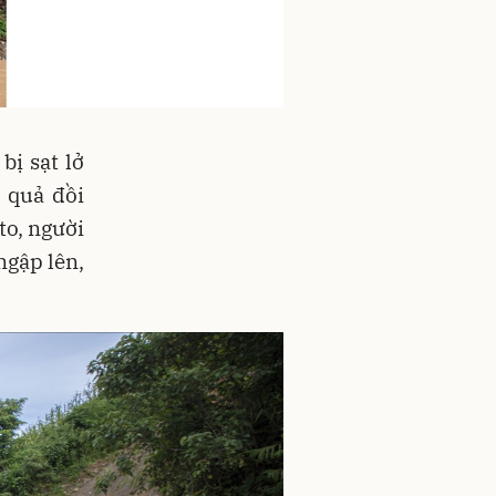
ị sạt lở
 quả đồi
to, người
ngập lên,