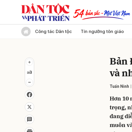
Gửi 
Công tác Dân tộc
Tín ngưỡng tôn giáo
Bản 
và n
Tuấn Ninh
Hơn 10 
trọng, n
đang diễ
muôn và