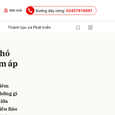
Đường dây nóng:
02437674981
Mới nhất
Thành tựu và Phát triển
khó
ấm áp
hiêm
ửi
những gì
Giữa
iên Báo