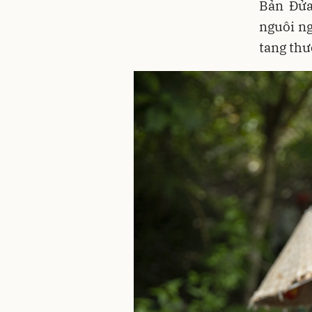
Bản Đửa
nguôi ng
tang thư