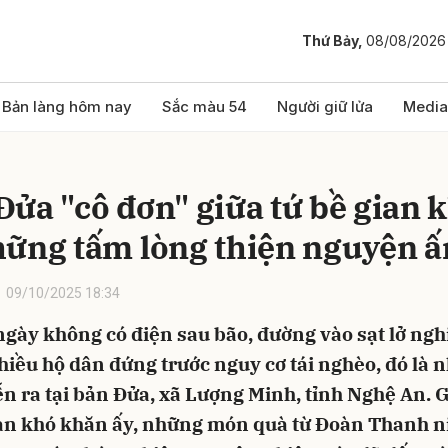
Thứ Bảy,
08/08/2026
bình luận
Bản làng hôm nay
Sắc màu 54
Người giữ lửa
Media
Đửa "cô đơn" giữa tứ bề gian 
hững tấm lòng thiện nguyện 
09/10/2025 18:34
ngày không có điện sau bão, đường vào sạt lở ng
Hủy
G
hiều hộ dân đứng trước nguy cơ tái nghèo, đó là 
n ra tại bản Đửa, xã Lượng Minh, tỉnh Nghệ An. 
n khó khăn ấy, những món quà từ Đoàn Thanh n