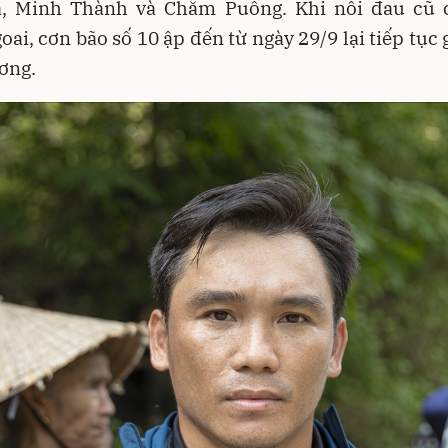
, Minh Thành và Chăm Puông. Khi nỗi đau cũ 
oai, cơn bão số 10 ập đến từ ngày 29/9 lại tiếp tục
ơng.