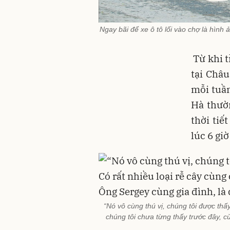
Ngay bãi để xe ô tô lối vào chợ là hình
Từ khi t
tại Châ
mỗi tuầ
Hà thườn
thời tiế
lúc 6 giờ
“Nó vô cùng thú vị, chúng tôi được thấ
chúng tôi chưa từng thấy trước đây, c