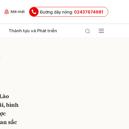
Đường dây nóng:
02437674981
Mới nhất
Thành tựu và Phát triển
ợ
(Lào
ửi
i, bình
ược
ian sắc