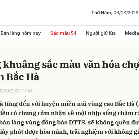
Thứ Năm,
06/08/2026
bình luận
Bản làng hôm nay
Sắc màu 54
Người giữ lửa
Media
 khuâng sắc màu văn hóa ch
n Bắc Hà
2/10/2023 17:44
đã từng đến với huyện miền núi vùng cao Bắc Hà 
Hủy
G
 đều có chung cảm nhận về một nhịp sống chậm rã
 bản làng vùng đồng bào DTTS, sẽ không quên đ
iây phút được hòa mình, trải nghiệm với không g