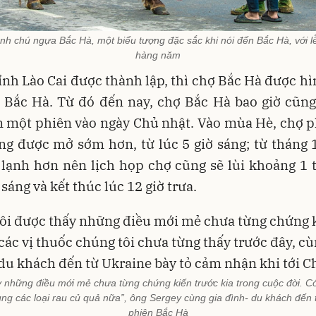
 ảnh chú ngựa Bắc Hà, một biểu tượng đặc sắc khi nói đến Bắc Hà, với 
hàng năm
ỉnh Lào Cai được thành lập, thì chợ Bắc Hà được h
u Bắc Hà. Từ đó đến nay, chợ Bắc Hà bao giờ cũng
n một phiên vào ngày Chủ nhật. Vào mùa Hè, chợ p
g được mở sớm hơn, từ lúc 5 giờ sáng; từ tháng 1
t lạnh hơn nên lịch họp chợ cũng sẽ lùi khoảng 1 
 sáng và kết thúc lúc 12 giờ trưa.
y những điều mới mẻ chưa từng chứng kiến trước kia trong cuộc đời. Có 
ùng các loại rau củ quả nữa”, ông Sergey cùng gia đình- du khách đến 
phiên Bắc Hà