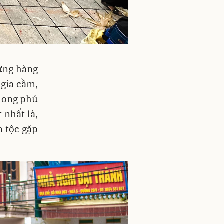
ưng hàng
 gia cầm,
hong phú
 nhất là,
 tộc gặp