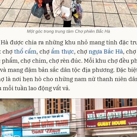
Một góc trong trung tâm Chợ phiên Bắc Hà
 Hà được chia ra những khu nhỏ mang tính đặc tr
: chợ
thổ cẩm
, chợ
ẩm thực
, chợ
ngựa Bắc Hà
, chợ
c phẩm, chợ chim, chợ rèn đúc. Mỗi khu chợ đều p
và mang đậm bản sắc dân tộc địa phương. Đặc biệt
hợ là nơi hẹn hò cho những nam nữ thanh niên dân
 mỗi tuần lao động vất vả.