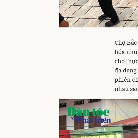
Chợ Bắc
hóa như
chợ thự
đa dạng 
phiên c
nhau sau