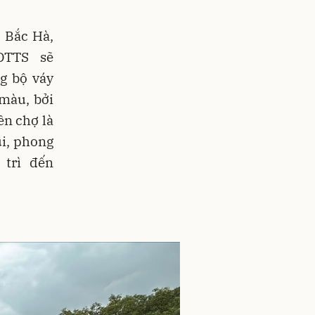
 Bắc Hà,
DTTS sẽ
g bộ váy
màu, bởi
n chợ là
i, phong
 trì đến