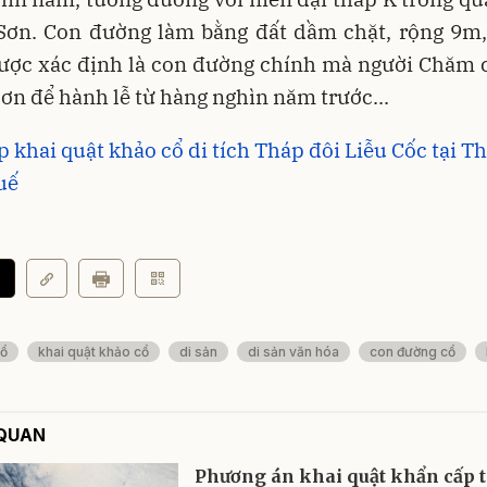
Sơn. Con đường làm bằng đất dầm chặt, rộng 9m,
ược xác định là con đường chính mà người Chăm c
ơn để hành lễ từ hàng nghìn năm trước...
 khai quật khảo cổ di tích Tháp đôi Liễu Cốc tại T
uế
cổ
khai quật khảo cổ
di sản
di sản văn hóa
con đường cổ
 QUAN
Phương án khai quật khẩn cấp t