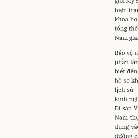
giới Mỹ 
hiện trạ
khoa họ
tổng th
Nam giai
Bảo vệ n
phần làm
biết đến
hồ sơ kh
lịch sử 
kinh ngh
Di sản V
Nam thự
dụng vào
đường c