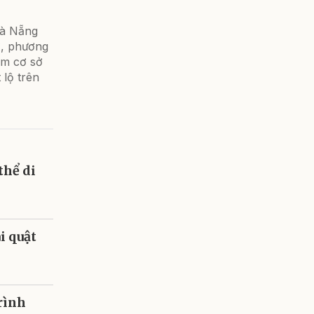
Đà Nẵng
ơ, phương
àm cơ sở
 lộ trên
thể di
i quật
rình