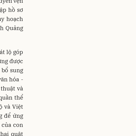
guyên vẹn
lập hồ sơ
uy hoạch
nh Quảng
át lộ góp
từng được
, bổ sung
văn hóa -
 thuật và
 quần thể
ộ và Việt
g để ứng
c của con
hai quật