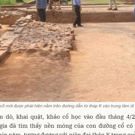
ổ mới được phát hiện nằm trên đường dẫn từ tháp K vào trung tâm di
m dò, khai quật, khảo cổ học vào đầu tháng 4/2
gia đã tìm thấy nền móng của con đường cổ có 
ìn năm, tương đương với niên đại tháp K trong qu