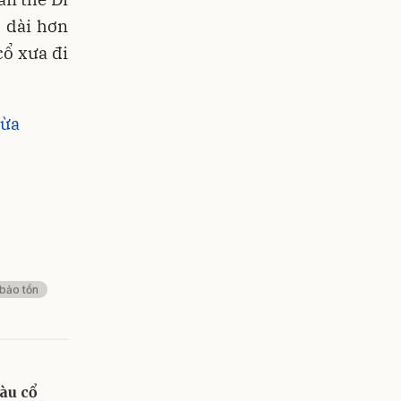
 dài hơn
ổ xưa đi
hừa
bảo tồn
àu cổ