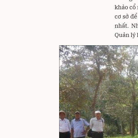
khảo cổ 
cơ sở để
nhất. N
Quản lý 