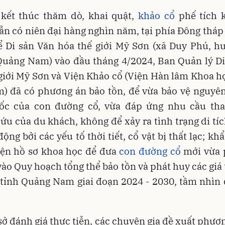
 kết thúc thăm dò, khai quật,
khảo cổ
phế tích k
n có niên đại hàng nghìn năm, tại phía Đông tháp
ể Di sản Văn hóa thế giới Mỹ Sơn (xã Duy Phú, h
Quảng Nam) vào đầu tháng 4/2024, Ban Quản lý Di
giới Mỹ Sơn và Viện Khảo cổ (Viện Hàn lâm Khoa h
m) đã có phương án bảo tồn, để vừa bảo vệ nguyên
 gốc của con đường cổ, vừa đáp ứng nhu cầu th
ứu của du khách, không để xảy ra tình trạng di tí
 động bởi các yếu tố thời tiết, cổ vật bị thất lạc; kh
iện hồ sơ khoa học để đưa
con đường cổ
mới vừa p
ào Quy hoạch tổng thể bảo tồn và phát huy các giá t
 tỉnh Quảng Nam giai đoạn 2024 - 2030, tầm nhìn
sở đánh giá thực tiễn, các chuyên gia đề xuất phươ