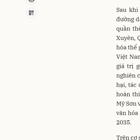
Sau khi
đường dẫ
quần th
Xuyên, 
hóa thế 
Việt Na
giá trị
nghiên c
hại, tác
hoàn th
Mỹ Sơn v
văn hóa
2035.
Trên cơ 