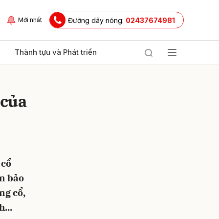
Đường dây nóng:
02437674981
Mới nhất
Thành tựu và Phát triển
 của
 cổ
ửi
án bảo
ng cổ,
...