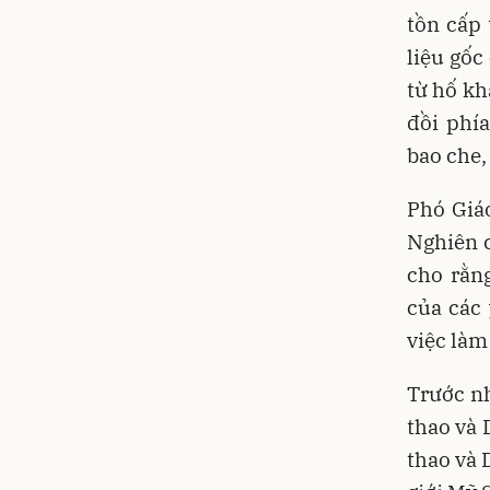
tồn cấp 
liệu gốc
từ hố kh
đồi phí
bao che,
Phó Giá
Nghiên 
cho rằn
của các 
việc làm
Trước nh
thao và 
thao và 