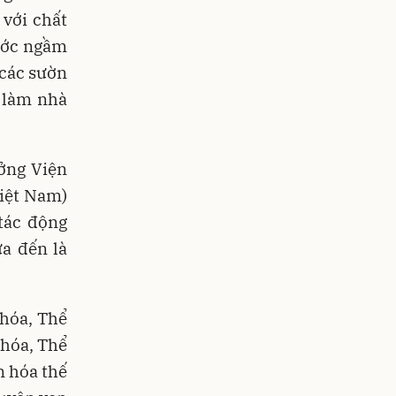
 với chất
nước ngầm
 các sườn
 làm nhà
ởng Viện
iệt Nam)
tác động
ưa đến là
 hóa, Thể
 hóa, Thể
n hóa thế