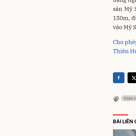
sản Mỹ 
150m, đ
vào Mỹ S
Cho phép
Thiên H
khảo 
BÀI LIÊN