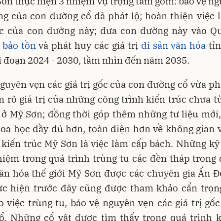
Sơn thực hiện 3 nhiệm vụ trọng tâm gồm: bảo vệ n
ng của con đường cổ đã phát lộ; hoàn thiện việc 
c của con đường này; đưa con đường này vào Q
ể
bảo tồn
và phát huy các giá trị
di sản văn hóa
tỉ
 đoạn 2024 - 2030, tầm nhìn đến năm 2035.
guyên vẹn các giá trị gốc của con đường cổ vừa ph
 rõ giá trị của những công trình kiến trúc chưa 
 ở Mỹ Sơn; đồng thời góp thêm những tư liệu mới
oa học đầy đủ hơn, toàn diện hơn về không gian 
- kiến trúc Mỹ Sơn là việc làm cấp bách. Những kỹ
iệm trong quá trình trùng tu các đền tháp trong
ăn hóa thế giới Mỹ Sơn được các chuyên gia Ấn Đ
c hiện trước đây cũng được tham khảo cẩn trọn
 việc trùng tu, bảo vệ nguyên vẹn các giá trị gố
ổ. Những cổ vật được tìm thấy trong quá trình k