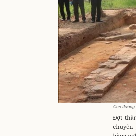
Con đường c
Đợt thă
chuyên 
hàng ngh