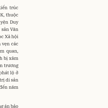
iến trúc
 K, thuộc
uyện Duy
 sản Văn
ọc Xã hội
 vẹn các
am quan,
ch bị xâm
ẩn trương
hát lộ ở
rị di sản
 đến năm
ng án bảo