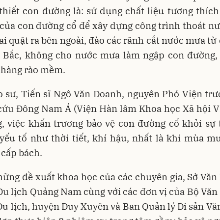
thiết con đường là: sử dụng chất liệu tương thích
 của con đường cổ để xây dựng công trình thoát 
ai quật ra bên ngoài, đào các rãnh cắt nước mưa từ
a Bắc, không cho nước mưa làm ngập con đường,
 hàng rào mềm.
o sư, Tiến sĩ Ngô Văn Doanh, nguyên Phó Viện trư
cứu Đông Nam Á (Viện Hàn lâm Khoa học Xã hội V
g, việc khẩn trương bảo vệ con đường cổ khỏi sự 
yếu tố như thời tiết, khí hậu, nhất là khi mùa m
 cấp bách.
ững đề xuất khoa học của các chuyên gia, Sở Văn
Du lịch Quảng Nam cùng với các đơn vị của Bộ Văn
Du lịch, huyện Duy Xuyên và Ban Quản lý Di sản Vă