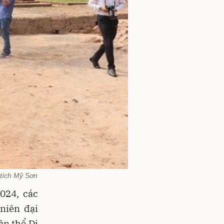
 tích Mỹ Sơn
024, các
niên đại
ần thể Di