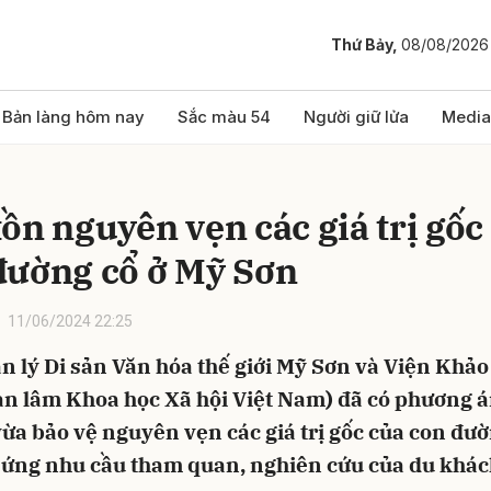
Thứ Bảy,
08/08/2026
bình luận
Bản làng hôm nay
Sắc màu 54
Người giữ lửa
Media
tồn nguyên vẹn các giá trị gốc
đường cổ ở Mỹ Sơn
11/06/2024 22:25
 lý Di sản Văn hóa thế giới Mỹ Sơn và Viện Khảo
Hủy
G
àn lâm Khoa học Xã hội Việt Nam) đã có phương 
vừa bảo vệ nguyên vẹn các giá trị gốc của con đườ
 ứng nhu cầu tham quan, nghiên cứu của du khách