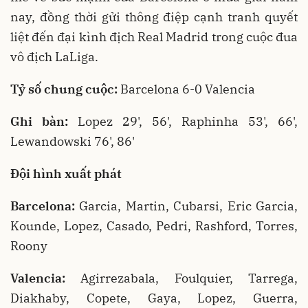
nay, đồng thời gửi thông điệp cạnh tranh quyết
liệt đến đại kình địch Real Madrid trong cuộc đua
vô địch LaLiga.
Tỷ số chung cuộc:
Barcelona 6-0 Valencia
Ghi bàn:
Lopez 29', 56', Raphinha 53', 66',
Lewandowski 76', 86'
Đội hình xuất phát
Barcelona:
Garcia, Martin, Cubarsi, Eric Garcia,
Kounde, Lopez, Casado, Pedri, Rashford, Torres,
Roony
Valencia:
Agirrezabala, Foulquier, Tarrega,
Diakhaby, Copete, Gaya, Lopez, Guerra,