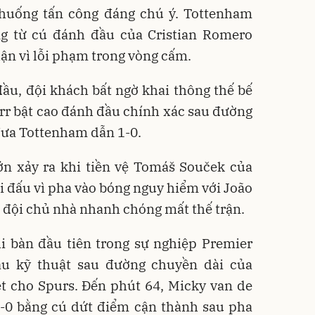
h huống tấn công đáng chú ý. Tottenham
g từ cú đánh đầu của Cristian Romero
n vì lỗi phạm trong vòng cấm.
đầu, đội khách bất ngờ khai thông thế bế
arr bật cao đánh đầu chính xác sau đường
đưa Tottenham dẫn 1-0.
ớn xảy ra khi tiền vệ Tomáš Souček của
i đấu vì pha vào bóng nguy hiểm với João
, đội chủ nhà nhanh chóng mất thế trận.
hi bàn đầu tiên trong sự nghiệp Premier
u kỹ thuật sau đường chuyền dài của
t cho Spurs. Đến phút 64, Micky van de
3-0 bằng cú dứt điểm cận thành sau pha