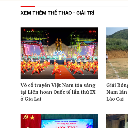
XEM THÊM THỂ THAO - GIẢI TRÍ
Võ cổ truyền Việt Nam tỏa sáng
Giải Bón
tại Liên hoan Quốc tế lần thứ IX
Nam lần đ
ở Gia Lai
Lào Cai