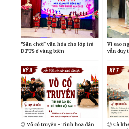
"Sân chơi" văn hóa cho lớp trẻ
Vì sao n
DTTS ở vùng biên
vẫn duy t
Võ cổ truyền - Tinh hoa dân
Cà khe