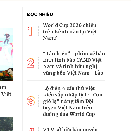
ĐỌC NHIỀU
World Cup 2026 chiếu
1
trên kênh nào tại Việt
Nam?
“Tận hiến” - phim về bản
2
lĩnh tình báo CAND Việt
Nam và tình hữu nghị
vững bền Việt Nam - Lào
ham
Lộ diện 4 cầu thủ Việt
 Việt
kiều sắp nhập tịch: “Cơn
3
gió lạ” nâng tầm Đội
tuyển Việt Nam trên
đường đua World Cup
VTV sở hữu bản quyền