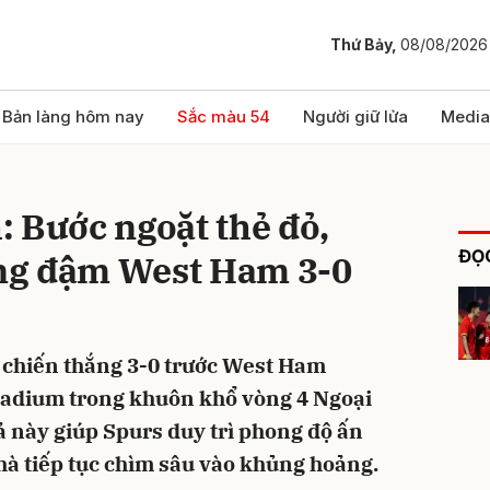
Thứ Bảy,
08/08/2026
bình luận
Bản làng hôm nay
Sắc màu 54
Người giữ lửa
Media
 Bước ngoặt thẻ đỏ,
ĐỌC
ng đậm West Ham 3-0
chiến thắng 3-0 trước West Ham
Hủy
G
tadium trong khuôn khổ vòng 4 Ngoại
 này giúp Spurs duy trì phong độ ấn
nhà tiếp tục chìm sâu vào khủng hoảng.