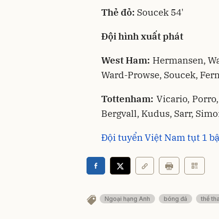
Thẻ đỏ:
Soucek 54'
Đội hình xuất phát
West Ham:
Hermansen, Wal
Ward-Prowse, Soucek, Fer
Tottenham:
Vicario, Porr
Bergvall, Kudus, Sarr, Simo
Đội tuyển Việt Nam tụt 1 b
Ngoại hạng Anh
bóng đá
thể th