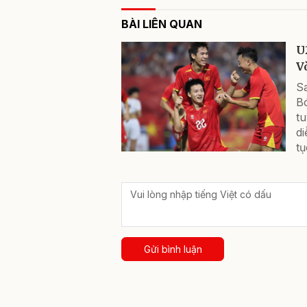
BÀI LIÊN QUAN
U
V
Sa
B
t
di
tụ
Gửi bình luận