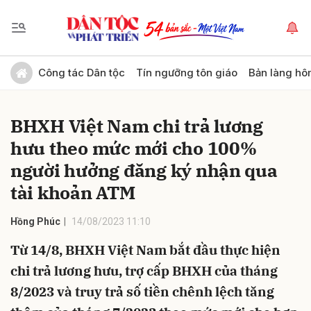
Gửi bình luận
Công tác Dân tộc
Tín ngưỡng tôn giáo
Bản làng hô
BHXH Việt Nam chi trả lương
hưu theo mức mới cho 100%
người hưởng đăng ký nhận qua
tài khoản ATM
Hủy
Gửi
Hồng Phúc
14/08/2023 11:10
Từ 14/8, BHXH Việt Nam bắt đầu thực hiện
chi trả lương hưu, trợ cấp BHXH của tháng
8/2023 và truy trả số tiền chênh lệch tăng