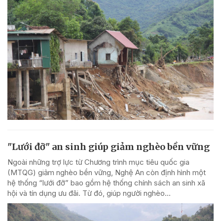
"Lưới đỡ" an sinh giúp giảm nghèo bền vững
Ngoài những trợ lực từ Chương trình mục tiêu quốc gia
(MTQG) giảm nghèo bền vững, Nghệ An còn định hình một
hệ thống “lưới đỡ” bao gồm hệ thống chính sách an sinh xã
hội và tín dụng ưu đãi. Từ đó, giúp người nghèo...