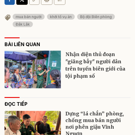
mua bán người
khởi tố vụ án
Bộ đội Biên phòng
Đắk Lắk
BÀI LIÊN QUAN
Nhận diện thủ đoạn
"giăng bẫy" người dân
trên tuyến biên giới của
tội phạm số
ĐỌC TIẾP
Dựng “lá chắn” phòng,
chống mua bán người
nơi phên giậu Vĩnh
Nguơn