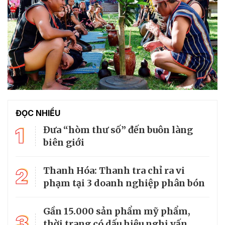
ĐỌC NHIỀU
1
Đưa “hòm thư số” đến buôn làng
biên giới
2
Thanh Hóa: Thanh tra chỉ ra vi
phạm tại 3 doanh nghiệp phân bón
Gần 15.000 sản phẩm mỹ phẩm,
3
thời trang có dấu hiệu nghi vấn