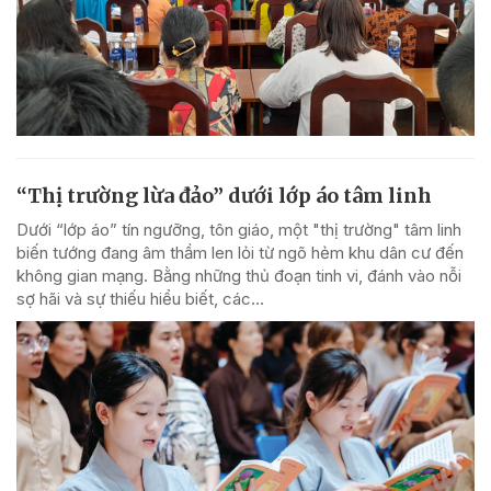
“Thị trường lừa đảo” dưới lớp áo tâm linh
Dưới “lớp áo” tín ngưỡng, tôn giáo, một "thị trường" tâm linh
biến tướng đang âm thầm len lỏi từ ngõ hẻm khu dân cư đến
không gian mạng. Bằng những thủ đoạn tinh vi, đánh vào nỗi
sợ hãi và sự thiếu hiểu biết, các...