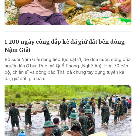
1.200 ngày công đắp kè đá giữ đất bên dòng
Nậm Giải
Bờ suối Nậm Giải đang tiếp tục sạt lở, đe dọa cuộc sống của
người dân ở bản Pục, xã Quế Phong (Nghệ An). Hơn 70 cán
bộ, chiến sĩ và đồng bào Thái đã chung tay dựng tuyến kè
đá, giữ đất, giữ bản.