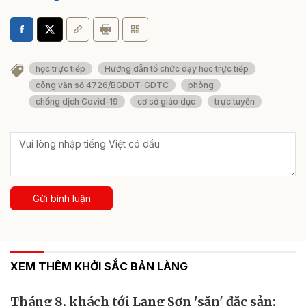
học trực tiếp
Hướng dẫn tổ chức dạy học trực tiếp
công văn số 4726/BGDĐT-GDTC
phòng
chống dịch Covid-19
cơ sở giáo dục
trực tuyến
Gửi bình luận
XEM THÊM KHỞI SẮC BẢN LÀNG
Tháng 8, khách tới Lạng Sơn 'săn' đặc sản: