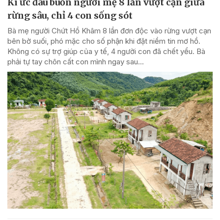
Kí ức đau buồn người mẹ 8 lần vượt cạn giữa
rừng sâu, chỉ 4 con sống sót
Bà mẹ người Chứt Hồ Khâm 8 lần đơn độc vào rừng vượt cạn
bên bờ suối, phó mặc cho số phận khi đặt niềm tin mơ hồ.
Không có sự trợ giúp của y tế, 4 người con đã chết yểu. Bà
phải tự tay chôn cất con mình ngay sau...