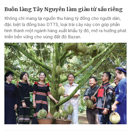
Buôn làng Tây Nguyên làm giàu từ sầu riêng
Không chỉ mang lại nguồn thu hàng tỷ đồng cho người dân,
đặc biệt là đồng bào DTTS, loại trái cây này còn góp phần
hình thành một ngành hàng xuất khẩu tỷ đô, mở ra hướng phát
triển bền vững cho vùng đất đỏ Bazan.