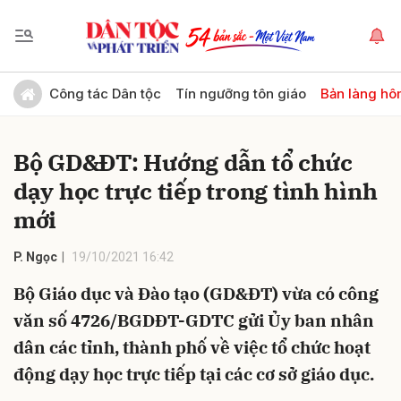
Gửi bình luận
Công tác Dân tộc
Tín ngưỡng tôn giáo
Bản làng hô
Bộ GD&ĐT: Hướng dẫn tổ chức
dạy học trực tiếp trong tình hình
mới
P. Ngọc
19/10/2021 16:42
Hủy
Gửi
Bộ Giáo dục và Đào tạo (GD&ĐT) vừa có công
văn số 4726/BGDĐT-GDTC gửi Ủy ban nhân
dân các tỉnh, thành phố về việc tổ chức hoạt
động dạy học trực tiếp tại các cơ sở giáo dục.