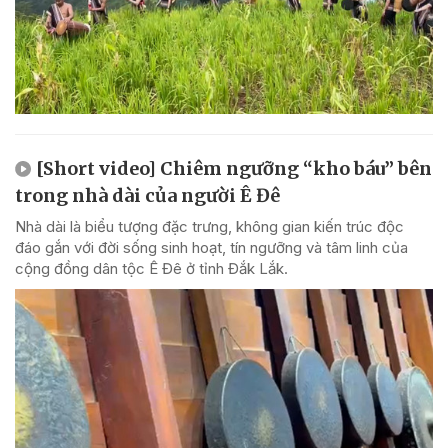
[Short video] Chiêm ngưỡng “kho báu” bên
trong nhà dài của người Ê Đê
Nhà dài là biểu tượng đặc trưng, không gian kiến trúc độc
đáo gắn với đời sống sinh hoạt, tín ngưỡng và tâm linh của
cộng đồng dân tộc Ê Đê ở tỉnh Đắk Lắk.