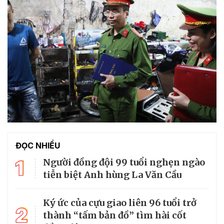
ĐỌC NHIỀU
1
Người đồng đội 99 tuổi nghẹn ngào
tiễn biệt Anh hùng La Văn Cầu
Ký ức của cựu giao liên 96 tuổi trở
2
thành “tấm bản đồ” tìm hài cốt