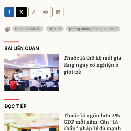
thuốc lá điện tử
Bộ Y tế
phòng chống tác hại thuốc lá
BÀI LIÊN QUAN
Thuốc lá thế hệ mới gia
tăng nguy cơ nghiện ở
giới trẻ
ĐỌC TIẾP
Thuốc lá ngốn hơn 2%
GDP mỗi năm: Cần “lá
chắn” pháp lý đủ mạnh