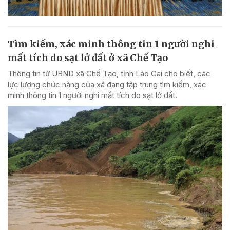
Tìm kiếm, xác minh thông tin 1 người nghi
mất tích do sạt lở đất ở xã Chế Tạo
Thông tin từ UBND xã Chế Tạo, tỉnh Lào Cai cho biết, các
lực lượng chức năng của xã đang tập trung tìm kiếm, xác
minh thông tin 1 người nghi mất tích do sạt lở đất.