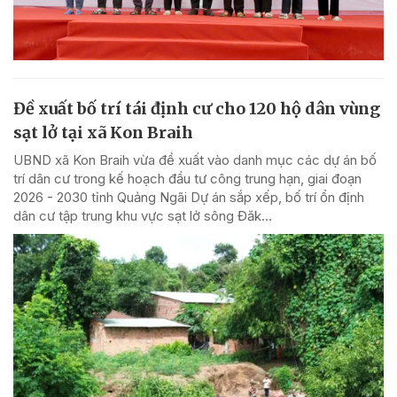
Đề xuất bố trí tái định cư cho 120 hộ dân vùng
sạt lở tại xã Kon Braih
UBND xã Kon Braih vừa đề xuất vào danh mục các dự án bố
trí dân cư trong kế hoạch đầu tư công trung hạn, giai đoạn
2026 - 2030 tỉnh Quảng Ngãi Dự án sắp xếp, bố trí ổn định
dân cư tập trung khu vực sạt lở sông Đăk...