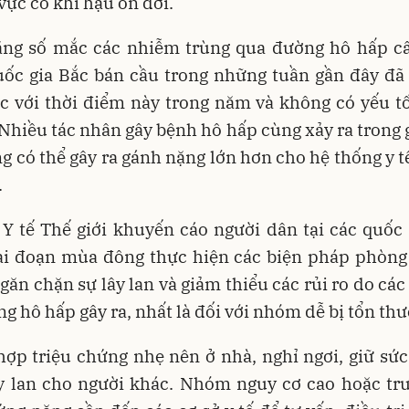
vực có khí hậu ôn đới.
tăng số mắc các nhiễm trùng qua đường hô hấp cấ
uốc gia Bắc bán cầu trong những tuần gần đây đã
c với thời điểm này trong năm và không có yếu t
Nhiều tác nhân gây bệnh hô hấp cùng xảy ra trong 
 có thể gây ra gánh nặng lớn hơn cho hệ thống y t
.
Y tế Thế giới khuyến cáo người dân tại các quốc
iai đoạn mùa đông thực hiện các biện pháp phòng
găn chặn sự lây lan và giảm thiểu các rủi ro do các
g hô hấp gây ra, nhất là đối với nhóm dễ bị tổn th
ợp triệu chứng nhẹ nên ở nhà, nghỉ ngơi, giữ sứ
ây lan cho người khác. Nhóm nguy cơ cao hoặc tr