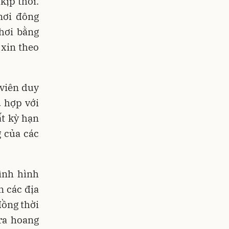
kịp thời.
nơi đông
hơi bằng
 xin theo
 viên duy
 hợp với
ất kỳ hạn
g của các
tình hình
n các địa
đồng thời
ra hoang