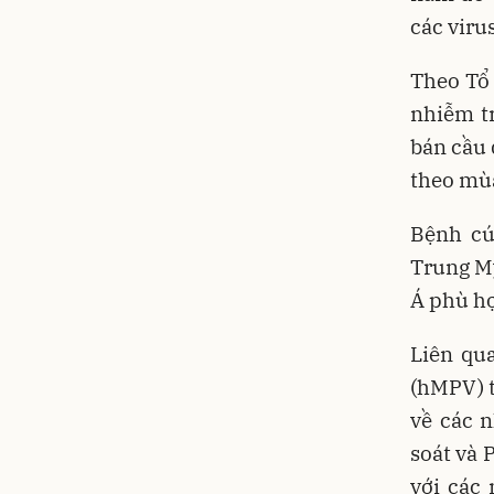
các vir
Theo Tổ 
nhiễm t
bán cầu 
theo mù
Bệnh cú
Trung Mỹ
Á phù hợ
Liên qu
(hMPV) 
về các 
soát và 
với các