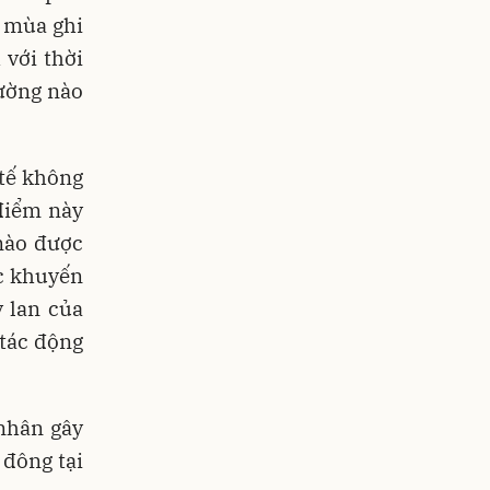
m mùa ghi
với thời
ường nào
 tế không
 điểm này
nào được
ác khuyến
 lan của
 tác động
nhân gây
 đông tại