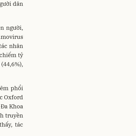
người dân
n người,
movirus
 tác nhân
 chiếm tỷ
 (44,6%),
iêm phổi
ọc Oxford
 Đa Khoa
h truyền
hấy, tác