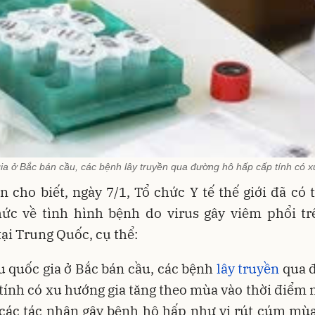
gia ở Bắc bán cầu, các bệnh lây truyền qua đường hô hấp cấp tính có x
n cho biết, ngày 7/1, Tổ chức Y tế thế giới đã có 
hức về tình hình bệnh do virus gây viêm phổi tr
ại Trung Quốc, cụ thể:
u quốc gia ở Bắc bán cầu, các bệnh
lây truyền
qua 
tính có xu hướng gia tăng theo mùa vào thời điểm 
các tác nhân gây bệnh hô hấp như vi rút cúm mùa