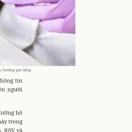
u hướng gia tăng
thông tin
ên người
đường hô
này trong
, RSV và