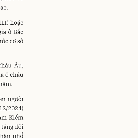
ae.
ILI) hoặc
ia ở Bắc
mức cơ sở
châu Âu,
ia ở châu
 năm.
ên người
/12/2024)
tâm Kiểm
 tăng đối
nhân phổ