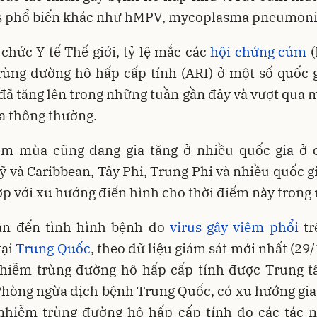
us phổ biến khác như hMPV, mycoplasma pneumoni
chức Y tế Thế giới, tỷ lệ mắc các
hội chứng cúm
(
rùng đường hô hấp cấp tính (ARI) ở một số quốc g
đã tăng lên trong những tuần gần đây và vượt qua 
a thông thường.
m mùa cũng đang gia tăng ở nhiều quốc gia ở 
 và Caribbean, Tây Phi, Trung Phi và nhiều quốc g
p với xu hướng điển hình cho thời điểm này trong
an đến tình hình bệnh do
virus gây viêm phổi
tr
tại
Trung Quốc
, theo dữ liệu giám sát mới nhất (29
nhiễm trùng đường hô hấp cấp tính được Trung 
Phòng ngừa dịch bệnh Trung Quốc, có xu hướng gia
 nhiễm trùng đường hô hấp cấp tính do các tác 