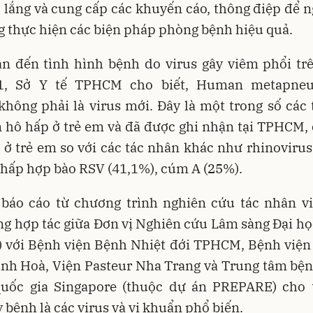
 lắng và cung cấp các khuyến cáo, thông điệp để 
 thực hiện các biện pháp phòng bệnh hiệu quả.
an đến tình hình bệnh do virus gây viêm phổi trê
/1, Sở Y tế TPHCM cho biết, Human metapneu
hông phải là virus mới. Đây là một trong số các
 hô hấp ở trẻ em và đã được ghi nhận tại TPHCM,
 ở trẻ em so với các tác nhân khác như rhinovirus
 hấp hợp bào RSV (41,1%), cúm A (25%).
 báo cáo từ chương trình nghiên cứu tác nhân v
g hợp tác giữa Đơn vị Nghiên cứu Lâm sàng Đại h
 với Bệnh viện Bệnh Nhiệt đới TPHCM, Bệnh viện
ánh Hoà, Viện Pasteur Nha Trang và Trung tâm bện
uốc gia Singapore (thuộc dự án PREPARE) cho t
 bệnh là các virus và vi khuẩn phổ biến.