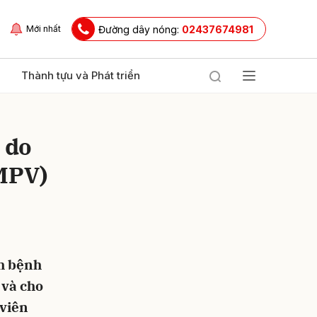
Đường dây nóng:
02437674981
Mới nhất
Thành tựu và Phát triển
 do
hMPV)
ửi
nh bệnh
 và cho
 viên