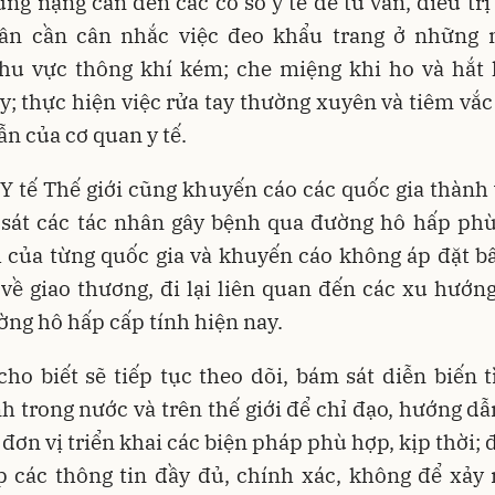
ứng nặng cần đến các cơ sở y tế để tư vấn, điều trị 
ân cần cân nhắc việc đeo khẩu trang ở những 
khu vực thông khí kém; che miệng khi ho và hắt 
y; thực hiện việc rửa tay thường xuyên và tiêm vắc
n của cơ quan y tế.
Y tế Thế giới cũng khuyến cáo các quốc gia thành
m sát các tác nhân gây bệnh qua đường hô hấp phù
 của từng quốc gia và khuyến cáo không áp đặt b
về giao thương, đi lại liên quan đến các xu hướn
ng hô hấp cấp tính hiện nay.
cho biết sẽ tiếp tục theo dõi, bám sát diễn biến 
h trong nước và trên thế giới để chỉ đạo, hướng dẫ
đơn vị triển khai các biện pháp phù hợp, kịp thời; 
p các thông tin đầy đủ, chính xác, không để xảy 