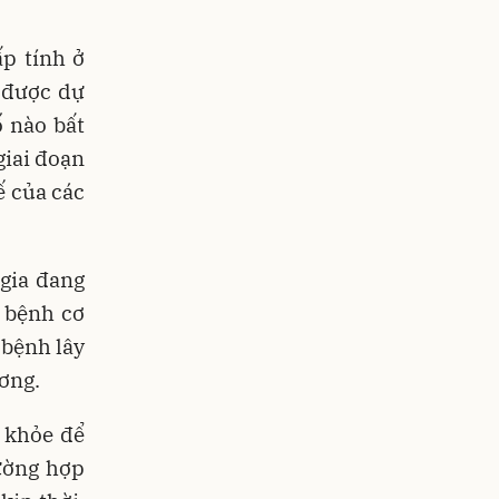
p tính ở
 được dự
ố nào bất
giai đoạn
ế của các
 gia đang
 bệnh cơ
 bệnh lây
ương.
c khỏe để
ường hợp