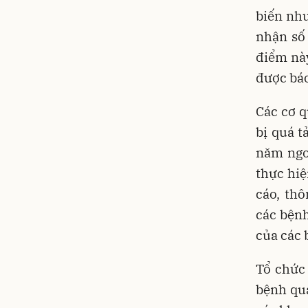
biến như
nhận số
điểm nà
được báo
Các cơ q
bị quá t
năm ngo
thực hiệ
cáo, th
các bệnh
của các 
Tổ chức
bệnh qua