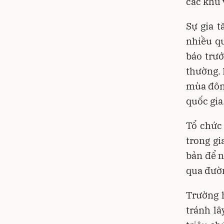
các khu 
Sự gia 
nhiều q
báo trướ
thường. 
mùa đông
quốc gia
Tổ chức 
trong g
bản để n
qua đườn
Trường h
tránh l