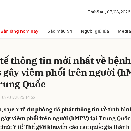
Thứ Sáu,
07/08/2026
bình luận
Bản làng hôm nay
Sắc màu 54
Người giữ lửa
Media
 tế thông tin mới nhất về bệnh
s gây viêm phổi trên người (
Trung Quốc
08/01/2025 14:52
Hủy
G
, Cục Y tế dự phòng đã phát thông tin về tình hì
 gây viêm phổi trên người (hMPV) tại Trung Quốc
 chức Y tế Thế giới khuyến cáo các quốc gia thành