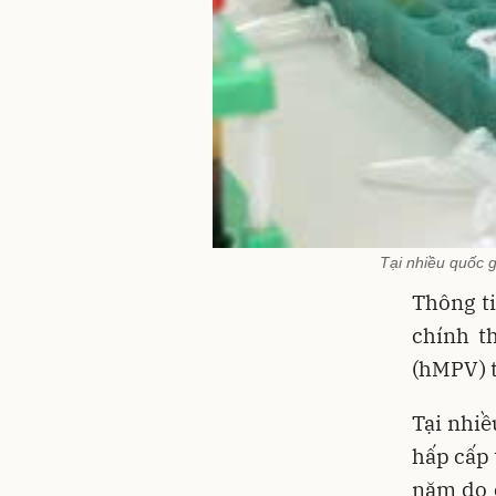
Tại nhiều quốc 
Thông ti
chính t
(hMPV) t
Tại nhiề
hấp cấp 
năm do 