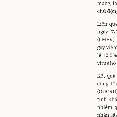
mang, lo
chủ động
Liên qu
ngày 7
(hMPV) k
gây viêm
lệ 12.5%
virus hô
Kết quả
cộng đồn
(OUCRU)
tỉnh Kh
nhiễm q
nhân gây