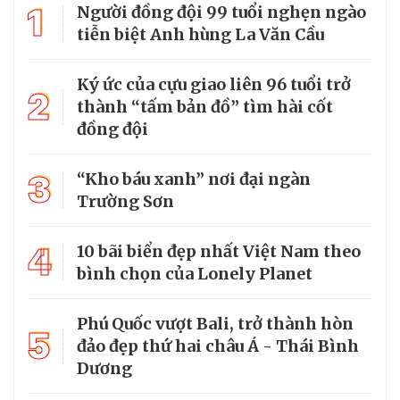
1
Người đồng đội 99 tuổi nghẹn ngào
tiễn biệt Anh hùng La Văn Cầu
Ký ức của cựu giao liên 96 tuổi trở
2
thành “tấm bản đồ” tìm hài cốt
đồng đội
3
“Kho báu xanh” nơi đại ngàn
Trường Sơn
4
10 bãi biển đẹp nhất Việt Nam theo
bình chọn của Lonely Planet
Phú Quốc vượt Bali, trở thành hòn
5
đảo đẹp thứ hai châu Á - Thái Bình
Dương