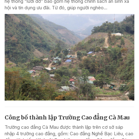
hệ thống “lưới đỡ” bao gồm hệ thống chính sách an sinh xã
hội và tín dụng ưu đãi. Từ đó, giúp người nghèo...
Công bố thành lập Trường Cao đẳng Cà Mau
Trường cao đẳng Cà Mau được thành lập trên cơ sở sáp
nhập 4 trường cao đẳng, gồm: Cao đẳng Nghề Bạc Liêu, cao