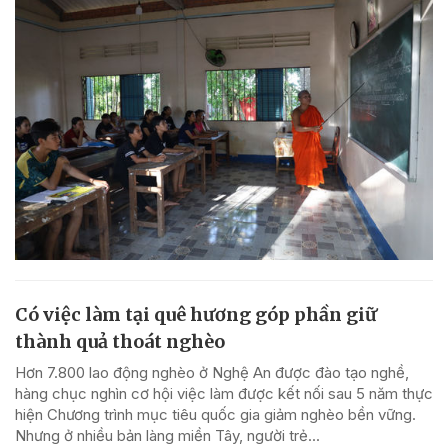
Có việc làm tại quê hương góp phần giữ
thành quả thoát nghèo
Hơn 7.800 lao động nghèo ở Nghệ An được đào tạo nghề,
hàng chục nghìn cơ hội việc làm được kết nối sau 5 năm thực
hiện Chương trình mục tiêu quốc gia giảm nghèo bền vững.
Nhưng ở nhiều bản làng miền Tây, người trẻ...