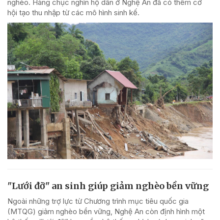
nghèo. Hàng chục nghìn hộ dân ở Nghệ An đã có thêm cơ
hội tạo thu nhập từ các mô hình sinh kế.
"Lưới đỡ" an sinh giúp giảm nghèo bền vững
Ngoài những trợ lực từ Chương trình mục tiêu quốc gia
(MTQG) giảm nghèo bền vững, Nghệ An còn định hình một