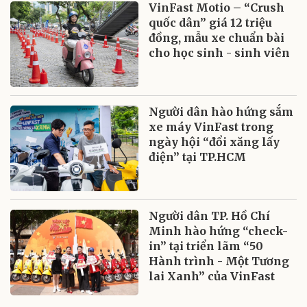
VinFast Motio – “Crush
quốc dân” giá 12 triệu
đồng, mẫu xe chuẩn bài
cho học sinh - sinh viên
Người dân hào hứng sắm
xe máy VinFast trong
ngày hội “đổi xăng lấy
điện” tại TP.HCM
Người dân TP. Hồ Chí
Minh hào hứng “check-
in” tại triển lãm “50
Hành trình - Một Tương
lai Xanh” của VinFast