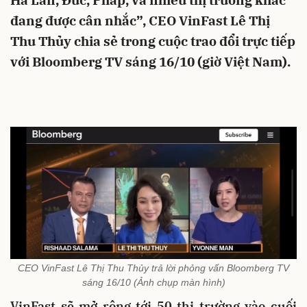
Hà Lan, Đức, Pháp, và nhiều thị trường khác
đang được cân nhắc”, CEO VinFast Lê Thị
Thu Thủy chia sẻ trong cuộc trao đổi trực tiếp
với Bloomberg TV sáng 16/10 (giờ Việt Nam).
CEO VinFast Lê Thị Thu Thủy trả lời phỏng vấn Bloomberg TV
sáng 16/10 (Ảnh chụp màn hình)
VinFast sẽ
mở rộng tới
50 thị trường
vào cuối