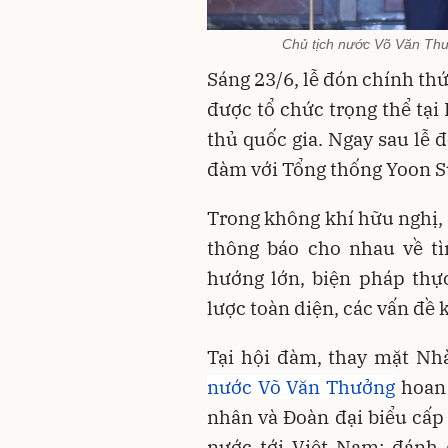
Chủ tịch nước Võ Văn Th
Sáng 23/6, lễ đón chính th
được tổ chức trọng thể tại
thủ quốc gia. Ngay sau lễ 
đàm với Tổng thống Yoon S
Trong không khí hữu nghị, 
thông báo cho nhau về tì
hướng lớn, biện pháp thực
lược toàn diện, các vấn đề 
Tại hội đàm, thay mặt N
nước Võ Văn Thưởng
hoan 
nhân và Đoàn đại biểu cấ
nước tới Việt Nam; đánh 