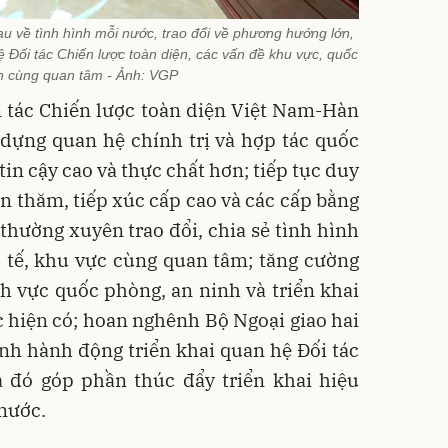
u về tình hình mỗi nước, trao đổi về phương hướng lớn,
ệ Đối tác Chiến lược toàn diện, các vấn đề khu vực, quốc
ên cùng quan tâm - Ảnh: VGP
i tác Chiến lược toàn diện Việt Nam-Hàn
 dựng quan hệ chính trị và hợp tác quốc
in cậy cao và thực chất hơn; tiếp tục duy
n thăm, tiếp xúc cấp cao và các cấp bằng
 thường xuyên trao đổi, chia sẻ tình hình
 tế, khu vực cùng quan tâm; tăng cường
nh vực quốc phòng, an ninh và triển khai
c hiện có; hoan nghênh Bộ Ngoại giao hai
nh hành động triển khai quan hệ Đối tác
a đó góp phần thúc đẩy triển khai hiệu
 nước.