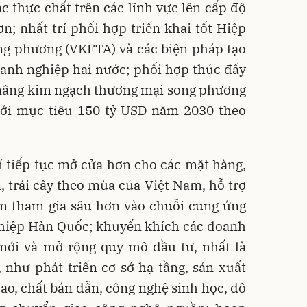
ác thực chất trên các lĩnh vực lên cấp độ
n; nhất trí phối hợp triển khai tốt Hiệp
ng phương (VKFTA) và các biện pháp tạo
oanh nghiệp hai nước; phối hợp thúc đẩy
nâng kim ngạch thương mại song phương
tới mục tiêu 150 tỷ USD năm 2030 theo
í tiếp tục mở cửa hơn cho các mặt hàng,
, trái cây theo mùa của Việt Nam, hỗ trợ
m tham gia sâu hơn vào chuỗi cung ứng
ghiệp Hàn Quốc; khuyến khích các doanh
ới và mở rộng quy mô đầu tư, nhất là
, như phát triển cơ sở hạ tầng, sản xuất
cao, chất bán dẫn, công nghệ sinh học, đô