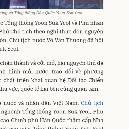
ưởng và Tổng thống Dân Quốc Yoon Suk Yeol
ức Tổng thống Yoon Suk Yeol và Phu nhân
 Phủ Chủ tịch theo nghi thức đón nguyên
đón, Chủ tịch nước Võ Văn Thưởng đã hội
uk Yeol.
chân thành và cởi mở, hai nguyên thủ đã
nh hình mỗi nước, trao đổi về phương
 chất triển khai quan hệ Đối tác Chiến
khu vực, quốc tế hai bên cùng quan tâm.
hà nước và nhân dân Việt Nam,
Chủ tịch
nghênh Tổng thống Yoon Suk Yeol, Phu
p cao Chính phủ Hàn Quốc thăm cấp Nhà
giá cao việc Tổng thống Yoon Suk Yeol