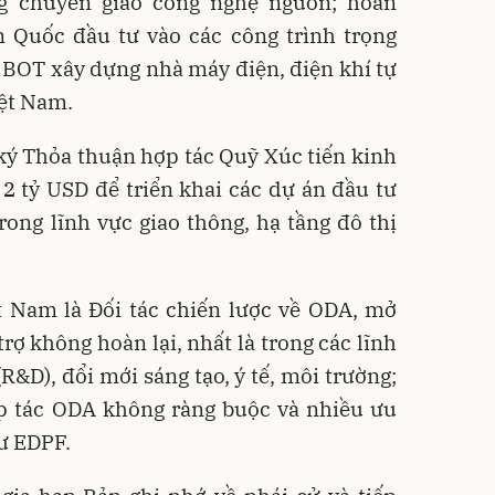
ng chuyển giao công nghệ nguồn; hoan
Quốc đầu tư vào các công trình trọng
 BOT xây dựng nhà máy điện, điện khí tự
iệt Nam.
ký Thỏa thuận hợp tác Quỹ Xúc tiến kinh
 2 tỷ USD để triển khai các dự án đầu tư
rong lĩnh vực giao thông, hạ tầng đô thị
t Nam là Đối tác chiến lược về ODA, mở
rợ không hoàn lại, nhất là trong các lĩnh
R&D), đổi mới sáng tạo, ý tế, môi trường;
p tác ODA không ràng buộc và nhiều ưu
ư EDPF.