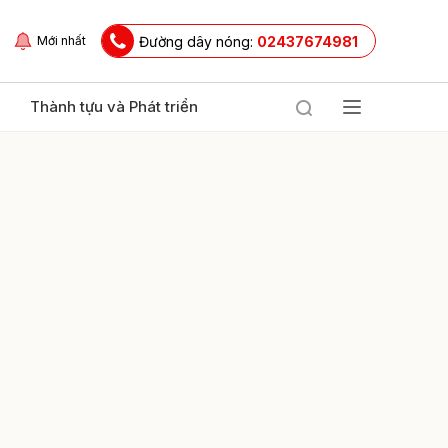
Đường dây nóng:
02437674981
Mới nhất
Thành tựu và Phát triển
ửi