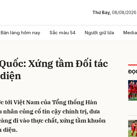
Thứ Bảy,
08/08/2026
bình luận
Bản làng hôm nay
Sắc màu 54
Người giữ lửa
Media
Quốc: Xứng tầm Đối tác
ĐỌC
 diện
 tới Việt Nam của Tổng thống Hàn
Hủy
G
 nhân củng cố tin cậy chính trị, đưa
 càng đi vào thực chất, xứng tầm khuôn
n diện.