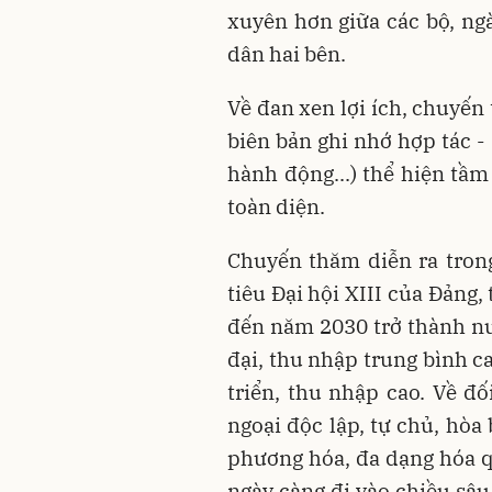
xuyên hơn giữa các bộ, ng
dân hai bên.
Về đan xen lợi ích, chuyến
biên bản ghi nhớ hợp tác -
hành động...) thể hiện tầm
toàn diện.
Chuyến thăm diễn ra tron
tiêu Đại hội XIII của Đảng,
đến năm 2030 trở thành nư
đại, thu nhập trung bình c
triển, thu nhập cao. Về đố
ngoại độc lập, tự chủ, hòa 
phương hóa, đa dạng hóa qu
ngày càng đi vào chiều sâu,