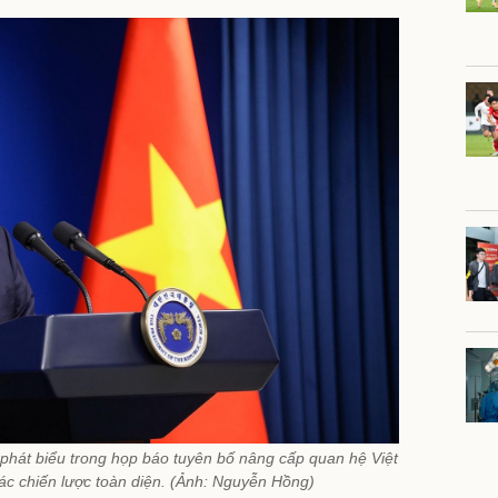
hát biểu trong họp báo tuyên bố nâng cấp quan hệ Việt
ác chiến lược toàn diện. (Ảnh: Nguyễn Hồng)