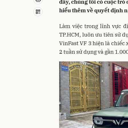
đây, chúng tôi có cuộc tr
hiểu thêm về quyết định n
Làm việc trong lĩnh vực đ
TP.HCM, luôn ưu tiên sử d
VinFast VF 3 hiện là chiếc
2 tuần sử dụng và gần 1.00