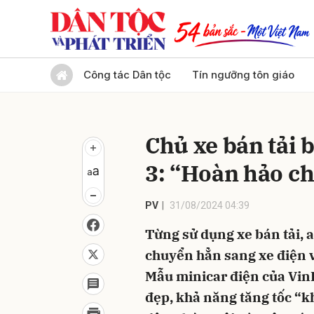
Gửi 
Công tác Dân tộc
Tín ngưỡng tôn giáo
Chủ xe bán tải 
3: “Hoàn hảo c
PV
31/08/2024 04:39
Từng sử dụng xe bán tải,
chuyển hẳn sang xe điện v
Mẫu minicar điện của VinF
đẹp, khả năng tăng tốc “kh