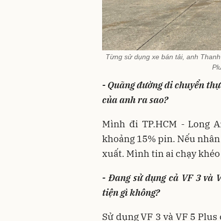
Từng sử dụng xe bán tải, anh Thanh
Pl
- Q
uãng đường di chuyển
thự
của anh ra sao
?
Mình đi TP.HCM - Long A
khoảng 15% pin. Nếu nhân 
xuất. Mình tin ai chạy khéo
- Đang sử dụng cả VF 3 và V
tiện gì không?
Sử dụng VF 3 và VF 5 Plus c