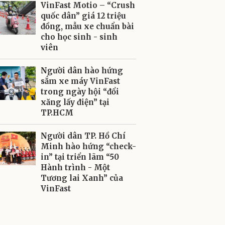
VinFast Motio – “Crush
quốc dân” giá 12 triệu
đồng, mẫu xe chuẩn bài
cho học sinh - sinh
viên
Người dân hào hứng
sắm xe máy VinFast
trong ngày hội “đổi
xăng lấy điện” tại
TP.HCM
Người dân TP. Hồ Chí
Minh hào hứng “check-
in” tại triển lãm “50
Hành trình - Một
Tương lai Xanh” của
VinFast