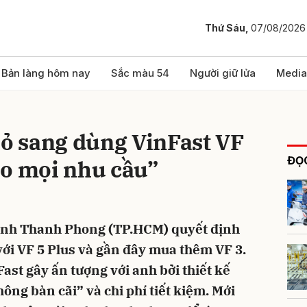
Thứ Sáu,
07/08/2026
bình luận
Bản làng hôm nay
Sắc màu 54
Người giữ lửa
Media
bỏ sang dùng VinFast VF
ĐỌC
ho mọi nhu cầu”
 anh Thanh Phong (TP.HCM) quyết định
Hủy
G
ới VF 5 Plus và gần đây mua thêm VF 3.
ast gây ấn tượng với anh bởi thiết kế
ông bàn cãi” và chi phí tiết kiệm. Mới