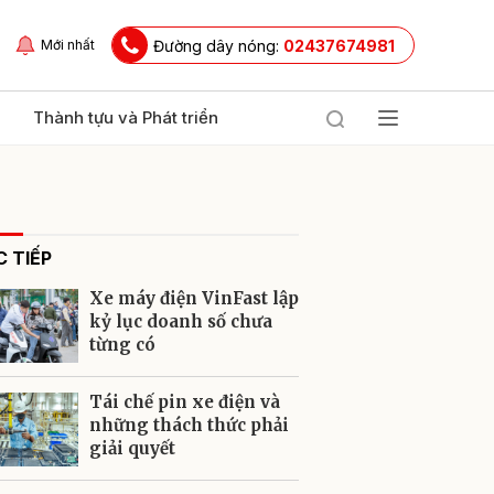
Đường dây nóng:
02437674981
Mới nhất
Thành tựu và Phát triển
 TIẾP
Xe máy điện VinFast lập
kỷ lục doanh số chưa
từng có
ửi
Tái chế pin xe điện và
những thách thức phải
giải quyết