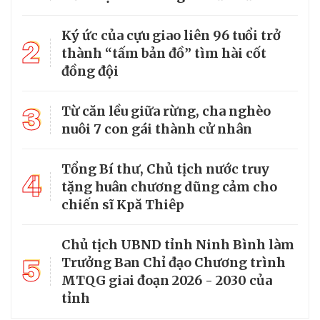
Ký ức của cựu giao liên 96 tuổi trở
2
thành “tấm bản đồ” tìm hài cốt
đồng đội
3
Từ căn lều giữa rừng, cha nghèo
nuôi 7 con gái thành cử nhân
Tổng Bí thư, Chủ tịch nước truy
4
tặng huân chương dũng cảm cho
chiến sĩ Kpă Thiêp
Chủ tịch UBND tỉnh Ninh Bình làm
5
Trưởng Ban Chỉ đạo Chương trình
MTQG giai đoạn 2026 - 2030 của
tỉnh