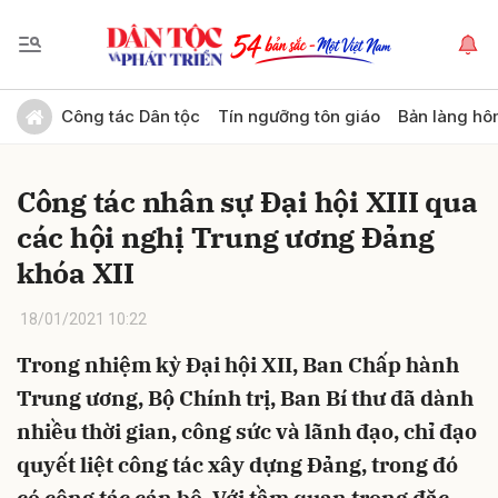
Gửi bình luận
Công tác Dân tộc
Tín ngưỡng tôn giáo
Bản làng hô
Công tác nhân sự Đại hội XIII qua
các hội nghị Trung ương Đảng
khóa XII
18/01/2021 10:22
Hủy
Gửi
Trong nhiệm kỳ Ðại hội XII, Ban Chấp hành
Trung ương, Bộ Chính trị, Ban Bí thư đã dành
nhiều thời gian, công sức và lãnh đạo, chỉ đạo
quyết liệt công tác xây dựng Ðảng, trong đó