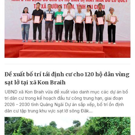
Đề xuất bố trí tái định cư cho 120 hộ dân vùng
sạt lở tại xã Kon Braih
UBND xã Kon Braih vừa đề xuất vào danh mục các dự án bố
trí dân cư trong kế hoạch đầu tư công trung hạn, giai đoạn
2026 - 2030 tỉnh Quảng Ngãi Dự án sắp xếp, bố trí ổn định
dân cư tập trung khu vực sạt lở sông Đăk...