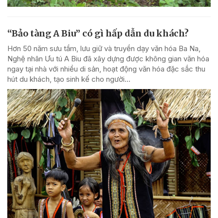
“Bảo tàng A Biu” có gì hấp dẫn du khách?
Hơn 50 năm sưu tầm, lưu giữ và truyền dạy văn hóa Ba Na,
Nghệ nhân Ưu tú A Biu đã xây dựng được không gian văn hóa
ngay tại nhà với nhiều di sản, hoạt động văn hóa đặc sắc thu
hút du khách, tạo sinh kế cho người...