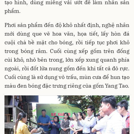
tạo hình, dùng miếng vải ướt để làm nhẵn sản
phẩm.
Phơi sản phẩm đến độ khô nhất định, nghệ nhân
mới dùng que vẽ hoa văn, họa tiết, lấy hòn đá
cuội chà bề mặt cho bóng, rồi tiếp tục phơi khô
trong bóng râm. Cuối cùng xếp gốm trên đống
củi khô, nhỏ bên trong, lớn xếp xung quanh phía
ngoài, rồi đốt lửa nung gốm đến khi tất cả đỏ rực.
Cuối cùng là sử dụng vỏ trấu, mùn cưa để hun tạo
màu đen bóng đặc trưng riêng của gốm Yang Tao.