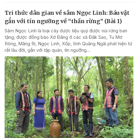
Tri thức dân gian về sâm Ngọc Linh: Báu vật
gắn với tín ngưỡng về “thần rừng” (Bài 1)
Sâm Ngọc Linh là loại cây dược liệu quý được núi rừng ban
tặng; được đồng bào Xơ Đăng ở các xã Đăk Sao, Tu Mơ
Rông, Măng Ri, Ngọc Linh, Xốp, tỉnh Quảng Ngãi phát hiện từ
rất lâu đời, gắn với tập quán, tín ngưỡng...