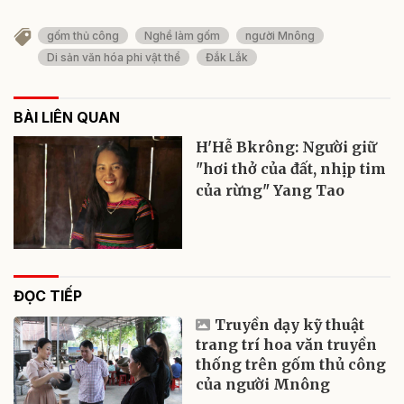
gốm thủ công
Nghề làm gốm
người Mnông
Di sản văn hóa phi vật thể
Đắk Lắk
BÀI LIÊN QUAN
H'Hễ Bkrông: Người giữ
"hơi thở của đất, nhịp tim
của rừng" Yang Tao
ĐỌC TIẾP
Truyền dạy kỹ thuật
trang trí hoa văn truyền
thống trên gốm thủ công
của người Mnông