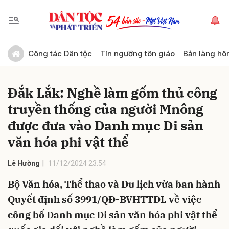
Gửi bình luận
Công tác Dân tộc
Tín ngưỡng tôn giáo
Bản làng hô
Đắk Lắk: Nghề làm gốm thủ công
truyền thống của người Mnông
được đưa vào Danh mục Di sản
văn hóa phi vật thể
Hủy
Gửi
Lê Hường
11/12/2024 23:54
Bộ Văn hóa, Thể thao và Du lịch vừa ban hành
Quyết định số 3991/QĐ-BVHTTDL về việc
công bố Danh mục Di sản văn hóa phi vật thể