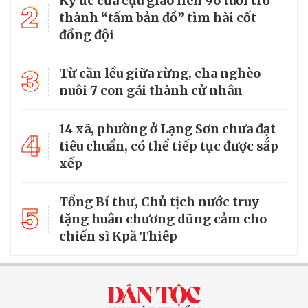
Ký ức của cựu giao liên 96 tuổi trở
2
thành “tấm bản đồ” tìm hài cốt
đồng đội
3
Từ căn lều giữa rừng, cha nghèo
nuôi 7 con gái thành cử nhân
14 xã, phường ở Lạng Sơn chưa đạt
4
tiêu chuẩn, có thể tiếp tục được sắp
xếp
Tổng Bí thư, Chủ tịch nước truy
5
tặng huân chương dũng cảm cho
chiến sĩ Kpă Thiêp