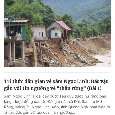
Tri thức dân gian về sâm Ngọc Linh: Báu vật
gắn với tín ngưỡng về “thần rừng” (Bài 1)
Sâm Ngọc Linh là loại cây dược liệu quý được núi rừng ban
tặng; được đồng bào Xơ Đăng ở các xã Đăk Sao, Tu Mơ
Rông, Măng Ri, Ngọc Linh, Xốp, tỉnh Quảng Ngãi phát hiện từ
rất lâu đời, gắn với tập quán, tín ngưỡng...