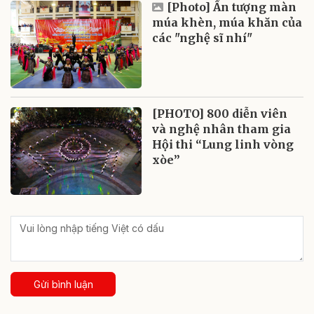
[Photo] Ấn tượng màn
múa khèn, múa khăn của
các "nghệ sĩ nhí"
[PHOTO] 800 diễn viên
và nghệ nhân tham gia
Hội thi “Lung linh vòng
xòe”
Gửi bình luận