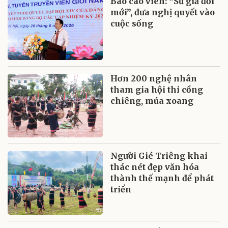
Báo cáo viên: “Sứ giả đổi
mới”, đưa nghị quyết vào
cuộc sống
Hơn 200 nghệ nhân
tham gia hội thi cồng
chiêng, múa xoang
Người Gié Triêng khai
thác nét đẹp văn hóa
thành thế mạnh để phát
triển