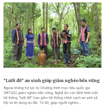
"Lưới đỡ" an sinh giúp giảm nghèo bền vững
Ngoài những trợ lực từ Chương trình mục tiêu quốc gia
(MTQG) giảm nghèo bền vững, Nghệ An còn định hình một
hệ thống “lưới đỡ” bao gồm hệ thống chính sách an sinh xã
hội và tín dụng ưu đãi. Từ đó, giúp người nghèo...