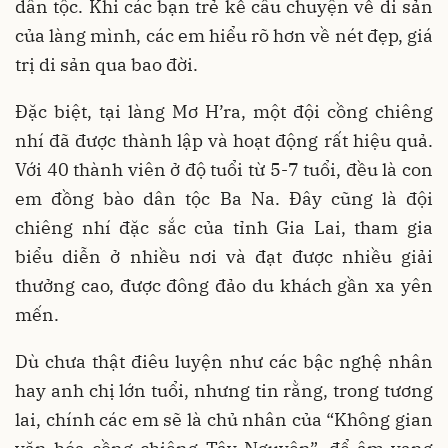
dân tộc. Khi các bạn trẻ kể câu chuyện về di sản
của làng mình, các em hiểu rõ hơn về nét đẹp, giá
trị di sản qua bao đời.
Đặc biệt, tại làng Mơ H’ra, một đội cồng chiêng
nhí đã được thành lập và hoạt động rất hiệu quả.
Với 40 thành viên ở độ tuổi từ 5-7 tuổi, đều là con
em đồng bào dân tộc Ba Na. Đây cũng là đội
chiêng nhí đặc sắc của tỉnh Gia Lai, tham gia
biểu diễn ở nhiều nơi và đạt được nhiều giải
thưởng cao, được đông đảo du khách gần xa yên
mến.
Dù chưa thật điêu luyện như các bậc nghệ nhân
hay anh chị lớn tuổi, nhưng tin rằng, trong tương
lai, chính các em sẽ là chủ nhân của “Không gian