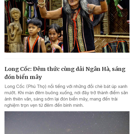
Long Cốc: Đêm thức cùng dải Ngân Hà, sáng
đón biển mây
Long Cốc (Phú Thọ) nổi tiếng với những đồi chè bát úp xanh
mướt. Khi màn đêm buông xuống, nơi đây trở thành điểm săn
ảnh thiên văn, sáng sớm lại đón biển mây, mang đến trải
nghiệm trọn vẹn từ đêm đến bình minh.