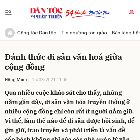
Gửi bình luận
Công tác Dân tộc
Tín ngưỡng tôn giáo
Bản làng hô
Đánh thức di sản văn hoá giữa
cộng đồng
Hồng Minh
15/03/2021 11:05
Qua nhiều cuộc khảo sát cho thấy, những
Hủy
Gửi
năm gần đây, di sản văn hóa truyền thống ở
nhiều cộng đồng chỉ còn rất ít người nắm giữ.
Vì thế, làm thế nào để di sản được hồi sinh, để
gìn giữ, trao truyền và phát triển là vấn đề
cấp bách không chỉ của các nhà quản lý văn