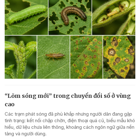
“Lõm sóng mới” trong chuyển đổi số ở vùng
cao
Các trạm phát sóng đã phủ khắp nhưng người dân đang gặp
tình trạng: kết nối chập chờn, điện thoại quá cũ, biểu mẫu khó
hiểu, dữ liệu chưa liên thông, khoảng cách ngôn ngữ giữa nền
tảng và người dùng.