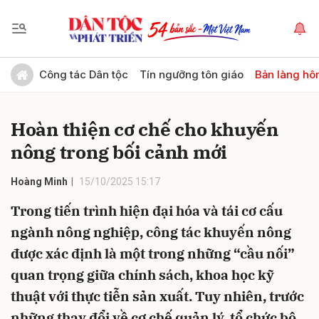
Gửi bình luận
Công tác Dân tộc
Tín ngưỡng tôn giáo
Bản làng hô
Hoàn thiện cơ chế cho khuyến
nông trong bối cảnh mới
Hoàng Minh
15/10/2025 15:17
Trong tiến trình hiện đại hóa và tái cơ cấu
Hủy
Gửi
ngành nông nghiệp, công tác khuyến nông
được xác định là một trong những “cầu nối”
quan trọng giữa chính sách, khoa học kỹ
thuật với thực tiễn sản xuất. Tuy nhiên, trước
những thay đổi về cơ chế quản lý, tổ chức bộ