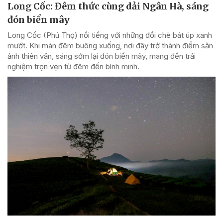
Long Cốc: Đêm thức cùng dải Ngân Hà, sáng
đón biển mây
Long Cốc (Phú Thọ) nổi tiếng với những đồi chè bát úp xanh
mướt. Khi màn đêm buông xuống, nơi đây trở thành điểm săn
ảnh thiên văn, sáng sớm lại đón biển mây, mang đến trải
nghiệm trọn vẹn từ đêm đến bình minh.