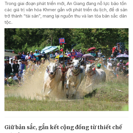
Trong giai đoạn phát triển mới, An Giang đang nỗ lực bảo tồn
các giá trị văn hóa Khmer gắn với phát triển du lịch, để di sản
trở thành “tài sản”, mang lại nguồn thu và lan tỏa bản sắc dân
tộc.
Giữ bản sắc, gắn kết cộng đồng từ thiết chế