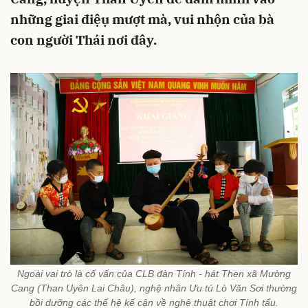
những giai điệụ mượt mà, vui nhộn của bà
con người Thái nơi đây.
Ngoài vai trò là cố vấn của CLB đàn Tính - hát Then xã Mường
Cang (Than Uyên Lai Châu), nghệ nhân Ưu tú Lò Văn Sơi thường
bồi dưỡng các thế hệ kế cận về nghệ thuật chơi Tính tẩu.