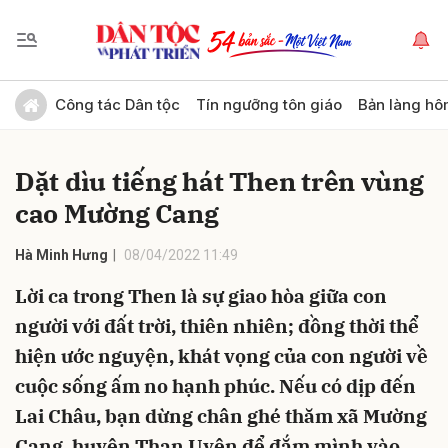
Gửi bình luận
Công tác Dân tộc
Tín ngưỡng tôn giáo
Bản làng hô
Dặt dìu tiếng hát Then trên vùng
cao Mường Cang
Hà Minh Hưng
08/04/2022 11:49
Lời ca trong Then là sự giao hòa giữa con
Hủy
Gửi
người với đất trời, thiên nhiên; đồng thời thể
hiện ước nguyện, khát vọng của con người về
cuộc sống ấm no hạnh phúc. Nếu có dịp đến
Lai Châu, bạn dừng chân ghé thăm xã Mường
Cang, huyện Than Uyên để đắm mình vào