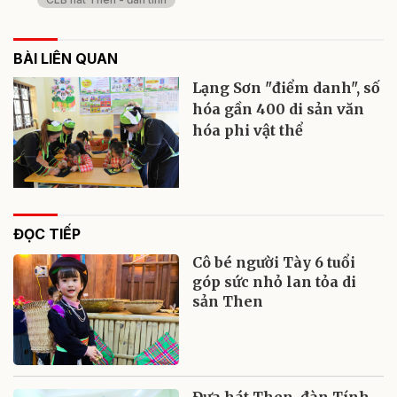
BÀI LIÊN QUAN
Lạng Sơn "điểm danh", số
hóa gần 400 di sản văn
hóa phi vật thể
ĐỌC TIẾP
Cô bé người Tày 6 tuổi
góp sức nhỏ lan tỏa di
sản Then
Đưa hát Then, đàn Tính