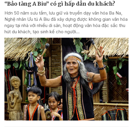
“Bảo tàng A Biu” có gì hấp dẫn du khách?
Hơn 50 năm sưu tầm, lưu giữ và truyền dạy văn hóa Ba Na,
Nghệ nhân Ưu tú A Biu đã xây dựng được không gian văn hóa
ngay tại nhà với nhiều di sản, hoạt động văn hóa đặc sắc thu
hút du khách, tạo sinh kế cho người...