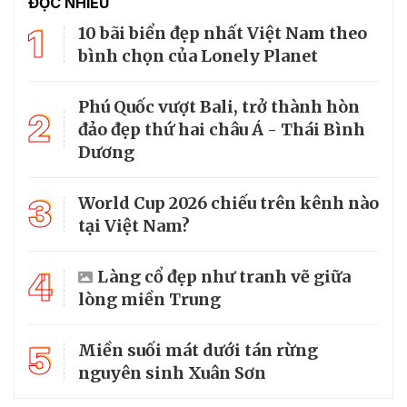
ĐỌC NHIỀU
1
10 bãi biển đẹp nhất Việt Nam theo
bình chọn của Lonely Planet
Phú Quốc vượt Bali, trở thành hòn
2
đảo đẹp thứ hai châu Á - Thái Bình
Dương
3
World Cup 2026 chiếu trên kênh nào
tại Việt Nam?
4
Làng cổ đẹp như tranh vẽ giữa
lòng miền Trung
5
Miền suối mát dưới tán rừng
nguyên sinh Xuân Sơn