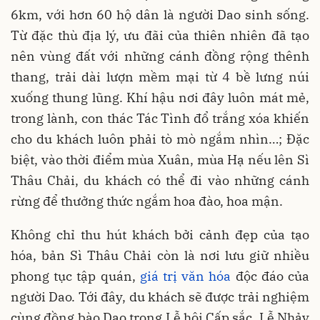
6km, với hơn 60 hộ dân là người Dao sinh sống.
Từ đặc thù địa lý, ưu đãi của thiên nhiên đã tạo
nên vùng đất với những cánh đồng rộng thênh
thang, trải dài lượn mềm mại từ 4 bề lưng núi
xuống thung lũng. Khí hậu nơi đây luôn mát mẻ,
trong lành, con thác Tác Tình đổ trắng xóa khiến
cho du khách luôn phải tò mò ngắm nhìn…; Đặc
biệt, vào thời điểm mùa Xuân, mùa Hạ nếu lên Sì
Thâu Chải, du khách có thể đi vào những cánh
rừng để thưởng thức ngắm hoa đào, hoa mận.
Không chỉ thu hút khách bởi cảnh đẹp của tạo
hóa, bản Sì Thâu Chải còn là nơi lưu giữ nhiều
phong tục tập quán,
giá trị văn hóa
độc đáo của
người Dao. Tới đây, du khách sẽ được trải nghiệm
cùng đồng bào Dao trong Lễ hội Cấp sắc, Lễ Nhảy