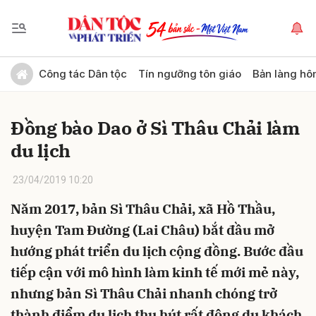
Gửi bình luận
Công tác Dân tộc
Tín ngưỡng tôn giáo
Bản làng hô
Đồng bào Dao ở Sì Thâu Chải làm
du lịch
23/04/2019 10:20
Năm 2017, bản Sì Thâu Chải, xã Hồ Thầu,
Hủy
Gửi
huyện Tam Đường (Lai Châu) bắt đầu mở
hướng phát triển du lịch cộng đồng. Bước đầu
tiếp cận với mô hình làm kinh tế mới mẻ này,
nhưng bản Sì Thâu Chải nhanh chóng trở
thành điểm du lịch thu hút rất đông du khách.